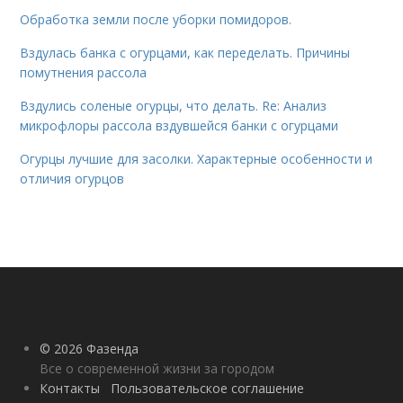
Обработка земли после уборки помидоров.
Вздулась банка с огурцами, как переделать. Причины
помутнения рассола
Вздулись соленые огурцы, что делать. Re: Анализ
микрофлоры рассола вздувшейся банки с огурцами
Огурцы лучшие для засолки. Характерные особенности и
отличия огурцов
© 2026 Фазенда
Все о современной жизни за городом
Контакты
Пользовательское соглашение