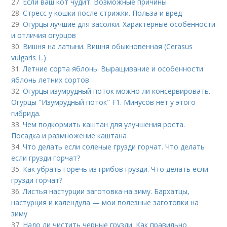
27.
Если ваш кот чудит. Возможные причины
28.
Стресс у кошки после стрижки. Польза и вред
29.
Огурцы лучшие для засолки. Характерные особенности
и отличия огурцов
30.
Вишня на латыни. Вишня обыкновенная (Cerasus
vulgaris L.)
31.
Летние сорта яблонь. Выращивание и особенности
яблонь летних сортов
32.
Огурцы изумрудный поток можно ли консервировать.
Огурцы "Изумрудный поток" F1. Минусов нет у этого
гибрида.
33.
Чем подкормить каштан для улучшения роста.
Посадка и размножение каштана
34.
Что делать если соленые грузди горчат. Что делать
если грузди горчат?
35.
Как убрать горечь из грибов грузди. Что делать если
грузди горчат?
36.
Листья настурции заготовка на зиму. Бархатцы,
настурция и календула — мои полезные заготовки на
зиму
37.
Надо ли чистить черные грузди. Как правильно