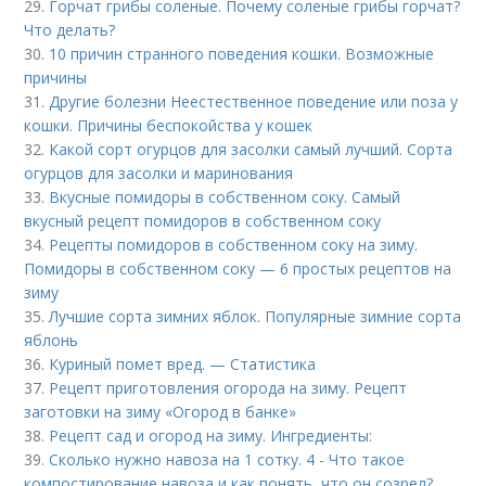
29.
Горчат грибы соленые. Почему соленые грибы горчат?
Что делать?
30.
10 причин странного поведения кошки. Возможные
причины
31.
Другие болезни Неестественное поведение или поза у
кошки. Причины беспокойства у кошек
32.
Какой сорт огурцов для засолки самый лучший. Сорта
огурцов для засолки и маринования
33.
Вкусные помидоры в собственном соку. Самый
вкусный рецепт помидоров в собственном соку
34.
Рецепты помидоров в собственном соку на зиму.
Помидоры в собственном соку — 6 простых рецептов на
зиму
35.
Лучшие сорта зимних яблок. Популярные зимние сорта
яблонь
36.
Куриный помет вред. — Статистика
37.
Рецепт приготовления огорода на зиму. Рецепт
заготовки на зиму «Огород в банке»
38.
Рецепт сад и огород на зиму. Ингредиенты:
39.
Сколько нужно навоза на 1 сотку. 4 - Что такое
компостирование навоза и как понять, что он созрел?