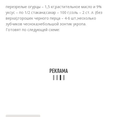
перезрелые огурцы – 1,5 кг;растительное масло и 9%
уксус – по 1/2 стакана;сахар – 100 г;соль – 2 ст. л. (без
верха);горошек черного перца – 4-6 шт.;несколько
зубчиков чеснока;небольшой зонтик укропа.
Готовят по следующей схеме: