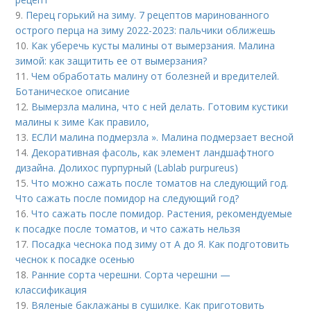
9.
Перец горький на зиму. 7 рецептов маринованного
острого перца на зиму 2022-2023: пальчики оближешь
10.
Как уберечь кусты малины от вымерзания. Малина
зимой: как защитить ее от вымерзания?
11.
Чем обработать малину от болезней и вредителей.
Ботаническое описание
12.
Вымерзла малина, что с ней делать. Готовим кустики
малины к зиме Как правило,
13.
ЕСЛИ малина подмерзла ». Малина подмерзает весной
14.
Декоративная фасоль, как элемент ландшафтного
дизайна. Долихос пурпурный (Lablab purpureus)
15.
Что можно сажать после томатов на следующий год.
Что сажать после помидор на следующий год?
16.
Что сажать после помидор. Растения, рекомендуемые
к посадке после томатов, и что сажать нельзя
17.
Посадка чеснока под зиму от А до Я. Как подготовить
чеснок к посадке осенью
18.
Ранние сорта черешни. Сорта черешни —
классификация
19.
Вяленые баклажаны в сушилке. Как приготовить