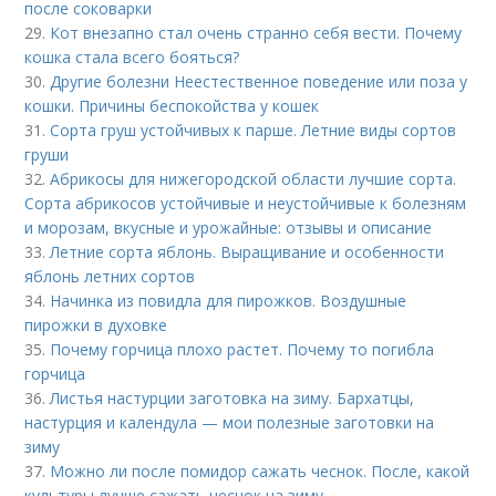
после соковарки
29.
Кот внезапно стал очень странно себя вести. Почему
кошка стала всего бояться?
30.
Другие болезни Неестественное поведение или поза у
кошки. Причины беспокойства у кошек
31.
Сорта груш устойчивых к парше. Летние виды сортов
груши
32.
Абрикосы для нижегородской области лучшие сорта.
Сорта абрикосов устойчивые и неустойчивые к болезням
и морозам, вкусные и урожайные: отзывы и описание
33.
Летние сорта яблонь. Выращивание и особенности
яблонь летних сортов
34.
Начинка из повидла для пирожков. Воздушные
пирожки в духовке
35.
Почему горчица плохо растет. Почему то погибла
горчица
36.
Листья настурции заготовка на зиму. Бархатцы,
настурция и календула — мои полезные заготовки на
зиму
37.
Можно ли после помидор сажать чеснок. После, какой
культуры лучше сажать чеснок на зиму