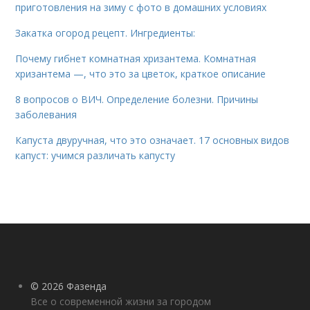
приготовления на зиму с фото в домашних условиях
Закатка огород рецепт. Ингредиенты:
Почему гибнет комнатная хризантема. Комнатная
хризантема —, что это за цветок, краткое описание
8 вопросов о ВИЧ. Определение болезни. Причины
заболевания
Капуста двуручная, что это означает. 17 основных видов
капуст: учимся различать капусту
© 2026 Фазенда
Все о современной жизни за городом