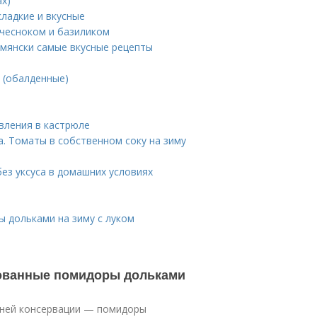
х)
ладкие и вкусные
 чесноком и базиликом
мянски самые вкусные рецепты
 (обалденные)
вления в кастрюле
а. Томаты в собственном соку на зиму
ез уксуса в домашних условиях
ы дольками на зиму с луком
рованные помидоры дольками
шней консервации — помидоры