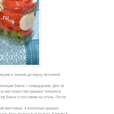
ерцев и зальем до верху питьевой
изации банок с помидорами. Дно ее
 на них поместим крышки. Нальем в
ов банок и поставим на огонь. После
они винтовые, а железные крышки
ции. Дать полностью остыть банкам в