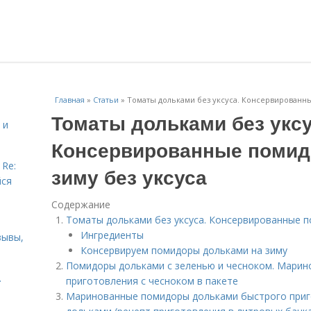
Главная
»
Статьи
»
Томаты дольками без уксуса. Консервированны
Томаты дольками без уксу
 и
Консервированные помид
 Re:
зиму без уксуса
йся
Содержание
Томаты дольками без уксуса. Консервированные п
Ингредиенты
зывы,
Консервируем помидоры дольками на зиму
Помидоры дольками с зеленью и чесноком. Мари
.
приготовления с чесноком в пакете
Маринованные помидоры дольками быстрого при