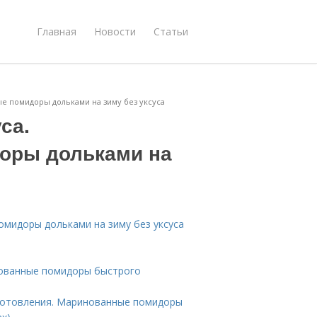
Главная
Новости
Статьи
е помидоры дольками на зиму без уксуса
са.
оры дольками на
омидоры дольками на зиму без уксуса
нованные помидоры быстрого
готовления. Маринованные помидоры