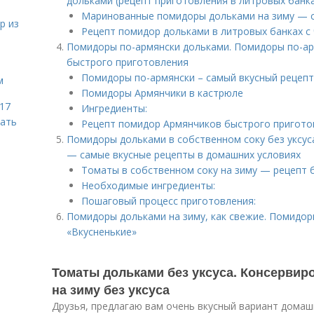
дольками (рецепт приготовления в литровых банка
Маринованные помидоры дольками на зиму — с
р из
Рецепт помидор дольками в литровых банках с
Помидоры по-армянски дольками. Помидоры по-ар
быстрого приготовления
Помидоры по-армянски – самый вкусный рецепт
м
Помидоры Армянчики в кастрюле
 17
Ингредиенты:
чать
Рецепт помидор Армянчиков быстрого пригото
Помидоры дольками в собственном соку без уксус
— самые вкусные рецепты в домашних условиях
Томаты в собственном соку на зиму — рецепт б
Необходимые ингредиенты:
Пошаговый процесс приготовления:
Помидоры дольками на зиму, как свежие. Помидор
«Вкусненькие»
Томаты дольками без уксуса. Консерви
на зиму без уксуса
Друзья, предлагаю вам очень вкусный вариант дома