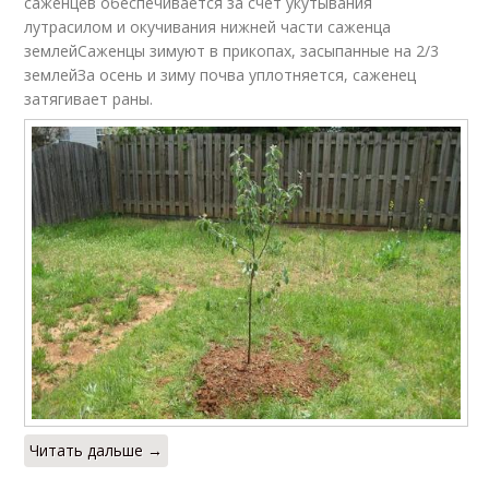
саженцев обеспечивается за счет укутывания
лутрасилом и окучивания нижней части саженца
землейСаженцы зимуют в прикопах, засыпанные на 2/3
землейЗа осень и зиму почва уплотняется, саженец
затягивает раны.
Читать дальше →