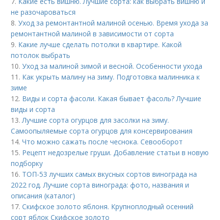
7.
Какие есть вишню. Лучшие сорта: как выбрать вишню и
не разочароваться
8.
Уход за ремонтантной малиной осенью. Время ухода за
ремонтантной малиной в зависимости от сорта
9.
Какие лучше сделать потолки в квартире. Какой
потолок выбрать
10.
Уход за малиной зимой и весной. Особенности ухода
11.
Как укрыть малину на зиму. Подготовка малинника к
зиме
12.
Виды и сорта фасоли. Какая бывает фасоль? Лучшие
виды и сорта
13.
Лучшие сорта огурцов для засолки на зиму.
Самоопыляемые сорта огурцов для консервирования
14.
Что можно сажать после чеснока. Севооборот
15.
Рецепт недозрелые груши. Добавление статьи в новую
подборку
16.
ТОП-53 лучших самых вкусных сортов винограда на
2022 год. Лучшие сорта винограда: фото, названия и
описания (каталог)
17.
Скифское золото яблоня. Крупноплодный осенний
сорт яблок Скифское золото