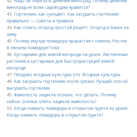
42.
Надо ли обрезать девичий виноград. Почему девичий
виноград не всем садоводам нравится?
43.
Гортензия, как сухоцвет. Как засушить гортензию
правильно — советы и правила
44.
Как солить огород простой рецепт. Огород в банке на
зиму
45.
Почему внутри помидора прорастают семена. Ростки
в свежем помидоре? (см)
46.
Кустарники для живой изгороди на урале. Лиственные
растения и кустарники для быстрорастущей живой
изгороди
47.
Плодово ягодные культуры это. Ягодные культуры
48.
Как засушить гортензию после срезки. Лучший способ
высушить гортензии
49.
Жимолость зацвела осенью, что делать. Почему
сейчас осенью опять зацвела жимолость?
50.
Когда снимать помидоры в открытом грунте на урале.
Когда снимать помидоры в открытом грунте?