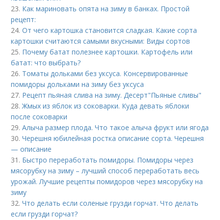
23.
Как мариновать опята на зиму в банках. Простой
рецепт:
24.
От чего картошка становится сладкая. Какие сорта
картошки считаются самыми вкусными: Виды сортов
25.
Почему батат полезнее картошки. Картофель или
батат: что выбрать?
26.
Томаты дольками без уксуса. Консервированные
помидоры дольками на зиму без уксуса
27.
Рецепт пьяная слива на зиму. Десерт"Пьяные сливы"
28.
Жмых из яблок из соковарки. Куда девать яблоки
после соковарки
29.
Алыча размер плода. Что такое алыча фрукт или ягода
30.
Черешня юбилейная ростка описание сорта. Черешня
— описание
31.
Быстро переработать помидоры. Помидоры через
мясорубку на зиму – лучший способ переработать весь
урожай. Лучшие рецепты помидоров через мясорубку на
зиму
32.
Что делать если соленые грузди горчат. Что делать
если грузди горчат?