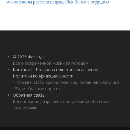
микрофлоры рассола вздувшейся банки с огурцами
© 2026 Фазенда
Все о современной жизни за городом
Контакты
Пользовательское соглашение
Политика конфидециальности
г. Москва, ЦАО, Красносельский, Каланчевская улица
15А, м. Красные ворота
Обратная связь
Копирование разрешено при указании обратной
гиперссылки.