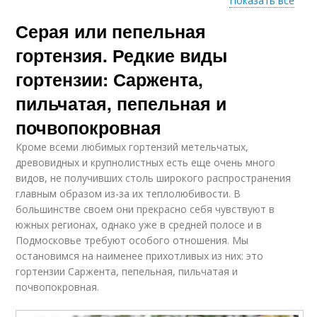
Показать все
Серая или пепельная
Гортензия в саду
Серая гортензия
гортензия. Редкие виды
гортензии: Саржента,
пильчатая, пепельная и
Уход за гортензией
почвопокровная
Кроме всеми любимых гортензий метельчатых,
древовидных и крупнолистных есть еще очень много
видов, не получивших столь широкого распространения
главным образом из-за их теплолюбивости. В
большинстве своем они прекрасно себя чувствуют в
южных регионах, однако уже в средней полосе и в
Подмосковье требуют особого отношения. Мы
остановимся на наименее прихотливых из них: это
гортензии Саржента, пепельная, пильчатая и
почвопокровная.