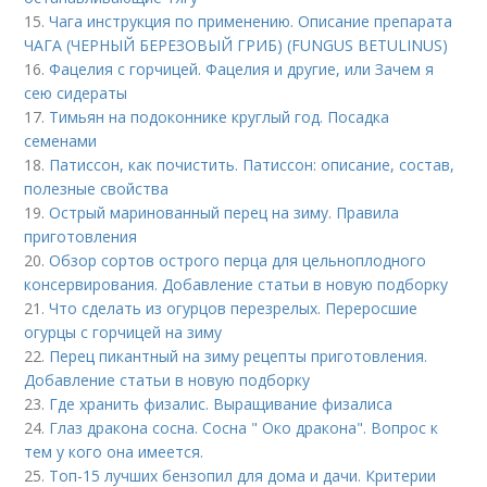
15.
Чага инструкция по применению. Описание препарата
ЧАГА (ЧЕРНЫЙ БЕРЕЗОВЫЙ ГРИБ) (FUNGUS BETULINUS)
16.
Фацелия с горчицей. Фацелия и другие, или Зачем я
сею сидераты
17.
Тимьян на подоконнике круглый год. Посадка
семенами
18.
Патиссон, как почистить. Патиссон: описание, состав,
полезные свойства
19.
Острый маринованный перец на зиму. Правила
приготовления
20.
Обзор сортов острого перца для цельноплодного
консервирования. Добавление статьи в новую подборку
21.
Что сделать из огурцов перезрелых. Переросшие
огурцы с горчицей на зиму
22.
Перец пикантный на зиму рецепты приготовления.
Добавление статьи в новую подборку
23.
Где хранить физалис. Выращивание физалиса
24.
Глаз дракона сосна. Сосна " Око дракона". Вопрос к
тем у кого она имеется.
25.
Топ-15 лучших бензопил для дома и дачи. Критерии