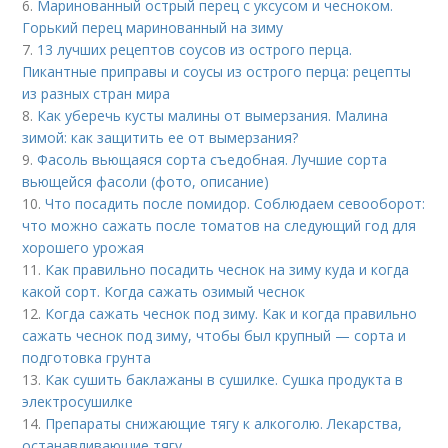
6.
Маринованный острый перец с уксусом и чесноком.
Горький перец маринованный на зиму
7.
13 лучших рецептов соусов из острого перца.
Пикантные приправы и соусы из острого перца: рецепты
из разных стран мира
8.
Как уберечь кусты малины от вымерзания. Малина
зимой: как защитить ее от вымерзания?
9.
Фасоль вьющаяся сорта съедобная. Лучшие сорта
вьющейся фасоли (фото, описание)
10.
Что посадить после помидор. Соблюдаем севооборот:
что можно сажать после томатов на следующий год для
хорошего урожая
11.
Как правильно посадить чеснок на зиму куда и когда
какой сорт. Когда сажать озимый чеснок
12.
Когда сажать чеснок под зиму. Как и когда правильно
сажать чеснок под зиму, чтобы был крупный — сорта и
подготовка грунта
13.
Как сушить баклажаны в сушилке. Сушка продукта в
электросушилке
14.
Препараты снижающие тягу к алкоголю. Лекарства,
останавливающие тягу