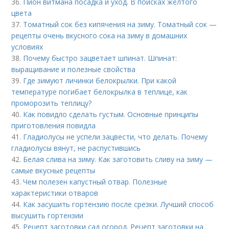
36.
Пион витмана посадка и уход. В поисках жёлтого
цвета
37.
Томатный сок без кипячения на зиму. Томатный сок —
рецепты очень вкусного сока на зиму в домашних
условиях
38.
Почему быстро зацветает шпинат. Шпинат:
выращивание и полезные свойства
39.
Где зимуют личинки белокрылки. При какой
температуре погибает белокрылка в теплице, как
проморозить теплицу?
40.
Как повидло сделать густым. Основные принципы
приготовления повидла
41.
Гладиолусы не успели зацвести, что делать. Почему
гладиолусы вянут, не распустившись
42.
Белая слива на зиму. Как заготовить сливу на зиму —
самые вкусные рецепты
43.
Чем полезен капустный отвар. Полезные
характеристики отваров
44.
Как засушить гортензию после срезки. Лучший способ
высушить гортензии
45.
Рецепт заготовки сад огород. Рецепт заготовки на