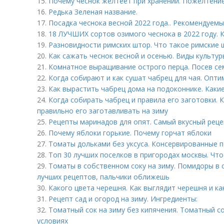
15.
Почему чеснок желтеет при хранении. Пожелтение
16.
Редька Зеленая название.
17.
Посадка чеснока весной 2022 года.. Рекомендуемы
18.
18 ЛУЧШИХ сортов озимого чеснока в 2022 году. 
19.
Разновидности римских штор. Что такое римские
20.
Как сажать чеснок весной и осенью. Виды культур
21.
Комнатное выращивание острого перца. Посев сем
22.
Когда собирают и как сушат чабрец для чая. Опт
23.
Как вырастить чабрец дома на подоконнике. Каки
24.
Когда собирать чабрец и правила его заготовки. 
правильно его заготавливать на зиму
25.
Рецепты маринадов для опят. Самый вкусный рец
26.
Почему яблоки горькие. Почему горчат яблоки
27.
Томаты дольками без уксуса. Консервированные п
28.
Топ 30 лучших поселков в пригородах москвы. Чт
29.
Томаты в собственном соку на зиму. Помидоры в 
лучших рецептов, пальчики оближешь
30.
Какого цвета черешня. Как выглядит черешня и к
31.
Рецепт сад и огород на зиму. Ингредиенты:
32.
Томатный сок на зиму без кипячения. Томатный с
условиях