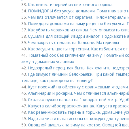
33.
Как вывести червей из цветочного горшка.
34.
ПОМИДОРЫ без уксуса дольками. Томатная загото
35.
Чем вяз отличается от карагача. Пиломатериалы и
36.
Помидоры дольками на зиму рецепты без уксуса. Т
37.
Как убрать червяков из сливы. Чем опрыскать сли
38.
Сушилка для овощей Изидри аналог. Подскажите 
39.
Чем закрыть стеллаж на балконе. Материалы
40.
Как засушить цветы гортензии. Как избавиться от 
41.
Томатный сок без кипячения на зиму. Томатный с
зиму в домашних условиях
42.
Недозрелый перец, как быть. Как хранить недозре
43.
Где зимуют личинки белокрылки. При какой темпе
теплице, как проморозить теплицу?
44.
Куст похожий на облепиху с оранжевыми ягодами.
45.
Альпинарии и рокарии. Чем отличается альпинари
46.
Сколько нужно навоза на 1 квадратный метр. Удо
47.
Капуста калибос краснокочанная. Капуста красно
48.
Как реанимировать герань в горшке. Домашние ус
49.
Надо ли чистить патиссоны от кожуры для тушени
50.
Овощной шашлык на зиму на костре. Овощной шаш