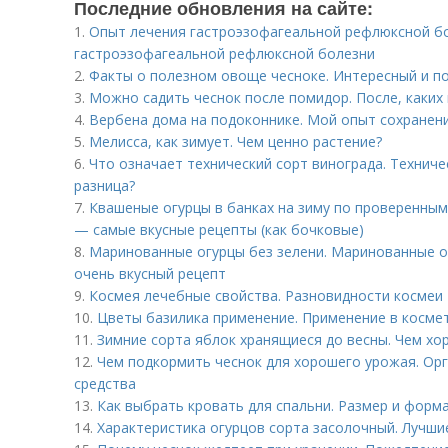
Последние обновления на сайте:
1.
Опыт лечения гастроэзофагеальной рефлюксной бо
гастроэзофагеальной рефлюксной болезни
2.
Факты о полезном овоще чесноке. Интересный и п
3.
Можно садить чеснок после помидор. После, каких
4.
Вербена дома на подоконнике. Мой опыт сохранени
5.
Мелисса, как зимует. Чем ценно растение?
6.
Что означает технический сорт винограда. Техниче
разница?
7.
Квашеные огурцы в банках на зиму по проверенным
— самые вкусные рецепты (как бочковые)
8.
Маринованные огурцы без зелени. Маринованные о
очень вкусный рецепт
9.
Космея лечебные свойства. Разновидности космеи
10.
Цветы базилика применение. Применение в косме
11.
Зимние сорта яблок хранящиеся до весны. Чем хо
12.
Чем подкормить чеснок для хорошего урожая. Ор
средства
13.
Как выбрать кровать для спальни. Размер и форм
14.
Характеристика огурцов сорта засолочный. Лучши