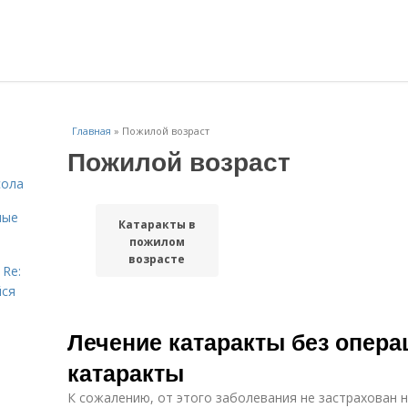
Главная
»
Пожилой возраст
Пожилой возраст
сола
ные
Катаракты в
пожилом
возрасте
 Re:
йся
Лечение катаракты без опера
катаракты
К сожалению, от этого заболевания не застрахован н