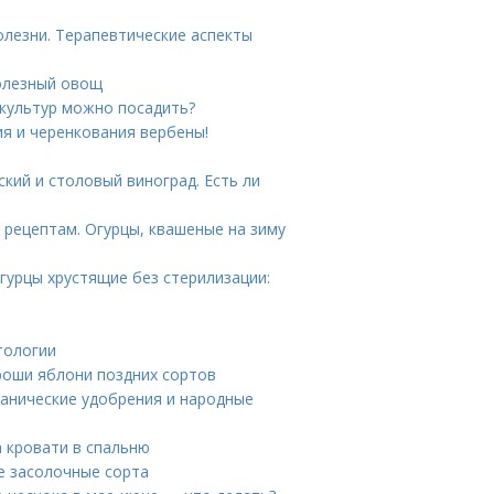
лезни. Терапевтические аспекты
олезный овощ
 культур можно посадить?
я и черенкования вербены!
ский и столовый виноград. Есть ли
 рецептам. Огурцы, квашеные на зиму
гурцы хрустящие без стерилизации:
тологии
роши яблони поздних сортов
ганические удобрения и народные
а кровати в спальню
е засолочные сорта