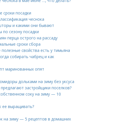
 чеснока в мае-июне …, что делать?
е сроки посадки
Классификация чеснока
 шторы и какими они бывают
ы по сезону посадки
ян перца острого на рассаду
имальные сроки сбора
е полезные свойства есть у тимьяна
Когда собирать чабрец и как
епт маринованных опят
омидоры дольками на зиму без уксуса
о предлагают застройщики поселков?
собственном соку на зиму — 10
ак ее выращивать?
ок на зиму — 5 рецептов в домашних