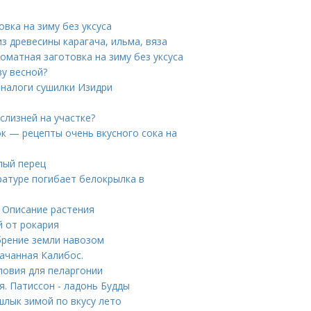
вка на зиму без уксуса
з древесины карагача, ильма, вяза
оматная заготовка на зиму без уксуса
ву весной?
аналоги сушилки Изидри
слизней на участке?
ок — рецепты очень вкусного сока на
лый перец
ратуре погибает белокрылка в
 Описание растения
й от рокария
брение земли навозом
качанная Калибос.
ловия для пеларгонии
я. Патиссон - ладонь Будды
лык зимой по вкусу лето