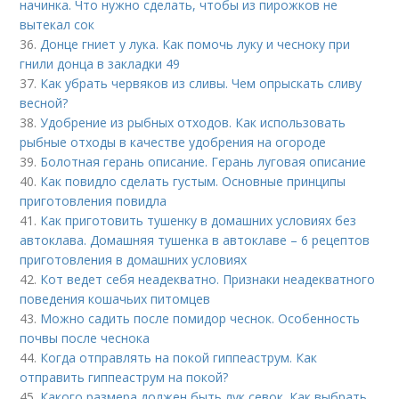
начинка. Что нужно сделать, чтобы из пирожков не
вытекал сок
36.
Донце гниет у лука. Как помочь луку и чесноку при
гнили донца в закладки 49
37.
Как убрать червяков из сливы. Чем опрыскать сливу
весной?
38.
Удобрение из рыбных отходов. Как использовать
рыбные отходы в качестве удобрения на огороде
39.
Болотная герань описание. Герань луговая описание
40.
Как повидло сделать густым. Основные принципы
приготовления повидла
41.
Как приготовить тушенку в домашних условиях без
автоклава. Домашняя тушенка в автоклаве – 6 рецептов
приготовления в домашних условиях
42.
Кот ведет себя неадекватно. Признаки неадекватного
поведения кошачьих питомцев
43.
Можно садить после помидор чеснок. Особенность
почвы после чеснока
44.
Когда отправлять на покой гиппеаструм. Как
отправить гиппеаструм на покой?
45.
Какого размера должен быть лук севок. Как выбрать