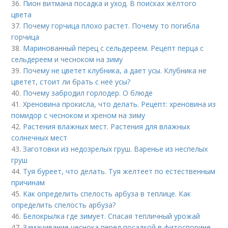
36.
Пион витмана посадка и уход. В поисках жёлтого
цвета
37.
Почему горчица плохо растет. Почему то погибла
горчица
38.
Маринованный перец с сельдереем. Рецепт перца с
сельдереем и чесноком на зиму
39.
Почему не цветет клубника, а дает усы. Клубника не
цветет, стоит ли брать с неё усы?
40.
Почему забродил горлодер. О блюде
41.
Хреновина прокисла, что делать. Рецепт: хреновина из
помидор с чесноком и хреном на зиму
42.
Растения влажных мест. Растения для влажных
солнечных мест
43.
Заготовки из недозрелых груш. Варенье из неспелых
груш
44.
Туя буреет, что делать. Туя желтеет по естественным
причинам
45.
Как определить спелость арбуза в теплице. Как
определить спелость арбуза?
46.
Белокрылка где зимует. Спасая тепличный урожай
47.
Замачивание чеснока перед посадкой в фитоспорине.