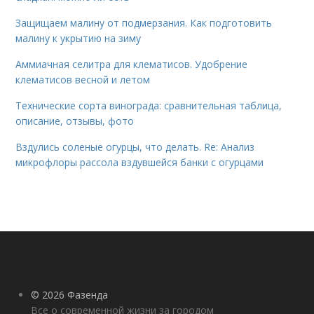
Защищаем малину от подмерзания. Как подготовить
малину к укрытию на зиму
Аммиачная селитра для клематисов. Удобрение
клематисов весной и летом
Технические сорта винограда: сравнительная таблица,
описание, отзывы, фото
Вздулись соленые огурцы, что делать. Re: Анализ
микрофлоры рассола вздувшейся банки с огурцами
© 2026 Фазенда
Все о современной жизни за городом