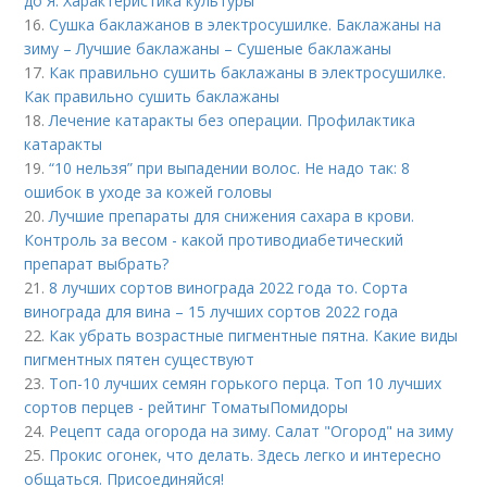
до Я. Характеристика культуры
16.
Сушка баклажанов в электросушилке. Баклажаны на
зиму – Лучшие баклажаны – Сушеные баклажаны
17.
Как правильно сушить баклажаны в электросушилке.
Как правильно сушить баклажаны
18.
Лечение катаракты без операции. Профилактика
катаракты
19.
“10 нельзя” при выпадении волос. Не надо так: 8
ошибок в уходе за кожей головы
20.
Лучшие препараты для снижения сахара в крови.
Контроль за весом - какой противодиабетический
препарат выбрать?
21.
8 лучших сортов винограда 2022 года то. Сорта
винограда для вина – 15 лучших сортов 2022 года
22.
Как убрать возрастные пигментные пятна. Какие виды
пигментных пятен существуют
23.
Топ-10 лучших семян горького перца. Топ 10 лучших
сортов перцев - рейтинг ТоматыПомидоры
24.
Рецепт сада огорода на зиму. Салат "Огород" на зиму
25.
Прокис огонек, что делать. Здесь легко и интересно
общаться. Присоединяйся!