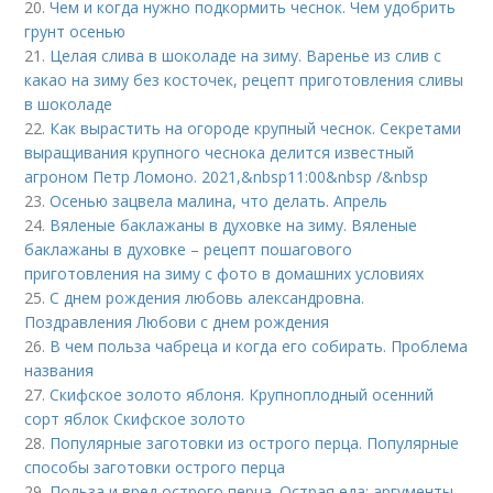
20.
Чем и когда нужно подкормить чеснок. Чем удобрить
грунт осенью
21.
Целая слива в шоколаде на зиму. Варенье из слив с
какао на зиму без косточек, рецепт приготовления сливы
в шоколаде
22.
Как вырастить на огороде крупный чеснок. Секретами
выращивания крупного чеснока делится известный
агроном Петр Ломоно. 2021,&nbsp11:00&nbsp /&nbsp
23.
Осенью зацвела малина, что делать. Апрель
24.
Вяленые баклажаны в духовке на зиму. Вяленые
баклажаны в духовке – рецепт пошагового
приготовления на зиму с фото в домашних условиях
25.
С днем рождения любовь александровна.
Поздравления Любови с днем рождения
26.
В чем польза чабреца и когда его собирать. Проблема
названия
27.
Скифское золото яблоня. Крупноплодный осенний
сорт яблок Скифское золото
28.
Популярные заготовки из острого перца. Популярные
способы заготовки острого перца
29.
Польза и вред острого перца. Острая еда: аргументы