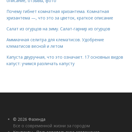
описание, отзывы, фото
Почему гибнет комнатная хризантема. Комнатная
хризантема —, что это за цветок, краткое описание
Салат из огурцов на зиму. Салат-гарнир из огурцов
Аммиачная селитра для клематисов. Удобрение
клематисов весной и летом
Капуста двуручная, что это означает. 17 основных видов
капуст: учимся различать капусту
© 2026 Фазенда
Все о современной жизни за городом