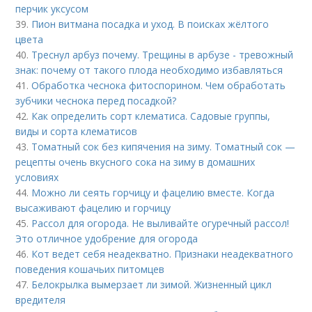
перчик уксусом
39.
Пион витмана посадка и уход. В поисках жёлтого
цвета
40.
Треснул арбуз почему. Трещины в арбузе - тревожный
знак: почему от такого плода необходимо избавляться
41.
Обработка чеснока фитоспорином. Чем обработать
зубчики чеснока перед посадкой?
42.
Как определить сорт клематиса. Садовые группы,
виды и сорта клематисов
43.
Томатный сок без кипячения на зиму. Томатный сок —
рецепты очень вкусного сока на зиму в домашних
условиях
44.
Можно ли сеять горчицу и фацелию вместе. Когда
высаживают фацелию и горчицу
45.
Рассол для огорода. Не выливайте огуречный рассол!
Это отличное удобрение для огорода
46.
Кот ведет себя неадекватно. Признаки неадекватного
поведения кошачьих питомцев
47.
Белокрылка вымерзает ли зимой. Жизненный цикл
вредителя