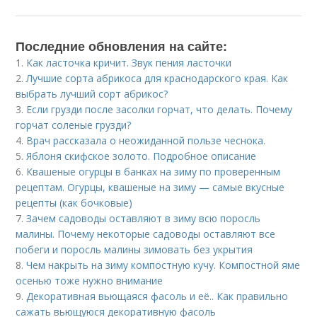
Последние обновления на сайте:
1.
Как ласточка кричит. Звук пения ласточки
2.
Лучшие сорта абрикоса для краснодарского края. Как
выбрать лучший сорт абрикос?
3.
Если грузди после засолки горчат, что делать. Почему
горчат соленые грузди?
4.
Врач рассказала о неожиданной пользе чеснока.
5.
Яблоня скифское золото. Подробное описание
6.
Квашеные огурцы в банках на зиму по проверенным
рецептам. Огурцы, квашеные на зиму — самые вкусные
рецепты (как бочковые)
7.
Зачем садоводы оставляют в зиму всю поросль
малины. Почему некоторые садоводы оставляют все
побеги и поросль малины зимовать без укрытия
8.
Чем накрыть на зиму компостную кучу. Компостной яме
осенью тоже нужно внимание
9.
Декоративная вьющаяся фасоль и её.. Как правильно
сажать вьющуюся декоративную фасоль