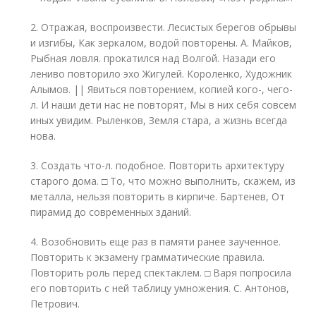
2. Отражая, воспроизвести. Лесистых берегов обрывы
и изгибы, Как зеркалом, водой повторены. А. Майков,
Рыбная ловля. прокатился над Волгой. Назади его
лениво повторило эхо Жигулей. Короленко, Художник
Алымов. || Явиться повторением, копией кого-, чего-
л. И наши дети нас не повторят, Мы в них себя совсем
иных увидим. Рыленков, Земля стара, а жизнь всегда
нова.
3. Создать что-л. подобное. Повторить архитектуру
старого дома. □ То, что можно выполнить, скажем, из
металла, нельзя повторить в кирпиче. Бартенев, От
пирамид до современных зданий.
4. Возобновить еще раз в памяти ранее заученное.
Повторить к экзамену грамматические правила.
Повторить роль перед спектаклем. □ Варя попросила
его повторить с ней таблицу умножения. С. Антонов,
Петрович.