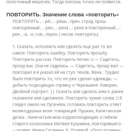
полотняный мешочек. Тогда плесень точно не появится.
ПОВТОРИТЬ. Значение слова «повторить»
ПОВТОРИ́ТЬ , - рю́ , - ри́шь ; прич. страд. прош.
повторённый , - рён , - рена́ , - рено́ и повто́ренный , -
рен , -а, -о; сов., перех. ( несов. повторять).
1. Сказать, исполнить или сделать еще раз то же
самое. Повторить ошибку. Повторить просьбу.
Повторить рассказ. Повторить песню. □ — Садитесь,
прошу вас. Она не садилась. — Садитесь, прошу вас! —
повторил я и указал ей на стул. Чехов, Жена . Трудно
было повторить то, что он уже сделал однажды, —
добыть подходящую справку о Черкашине. Каверин,
Двойной портрет. || Сказать или сделать кем-л. ранее
сказанное или сделанное. Повторить чужие слова. □ Я
глядел смело на Пугачева, готовясь повторить ответ
великодушных моих товарищей. Пушкин, Капитанская
дочка . Напечатали мою корреспонденцию о гибели
старого колхозника Матвея Кузьмина, повторившего -
-- подвиг Ивана Сусанина. Б. Полевой, «Поэт родины».