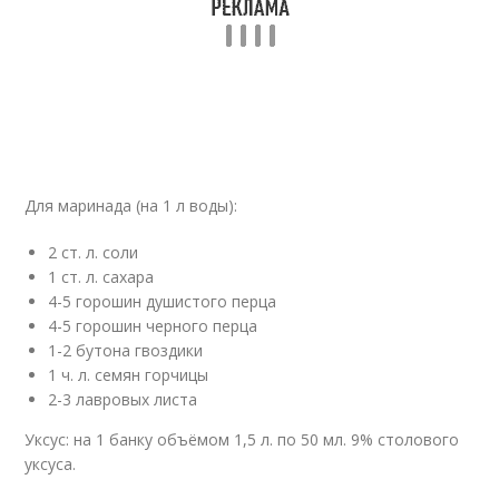
Для маринада (на 1 л воды):
2 ст. л. соли
1 ст. л. сахара
4-5 горошин душистого перца
4-5 горошин черного перца
1-2 бутона гвоздики
1 ч. л. семян горчицы
2-3 лавровых листа
Уксус: на 1 банку объёмом 1,5 л. по 50 мл. 9% столового
уксуса.