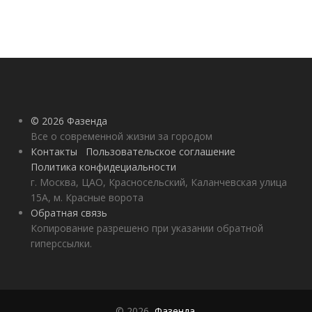
© 2026 Фазенда
Все о современной жизни за городом
Контакты
Пользовательское соглашение
Политика конфидециальности
г. Москва, ЦАО, Красносельский, Каланчевская улица
15А, м. Красные ворота
Обратная связь
Копирование разрешено при указании обратной
гиперссылки.
© 2026,
Фазенда
.