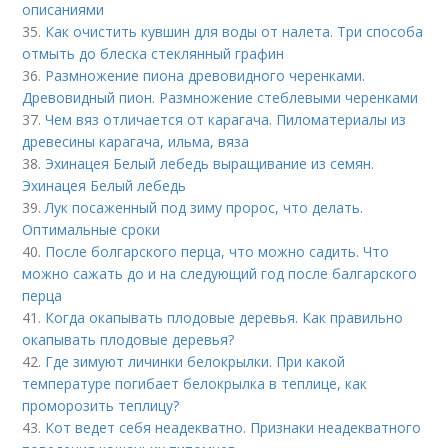
описаниями
35.
Как очистить кувшин для воды от налета. Три способа
отмыть до блеска стеклянный графин
36.
Размножение пиона древовидного черенками.
Древовидный пион. Размножение стеблевыми черенками
37.
Чем вяз отличается от карагача. Пиломатериалы из
древесины карагача, ильма, вяза
38.
Эхинацея Белый лебедь выращивание из семян.
Эхинацея Белый лебедь
39.
Лук посаженный под зиму пророс, что делать.
Оптимальные сроки
40.
После болгарского перца, что можно садить. Что
можно сажать до и на следующий год после балгарского
перца
41.
Когда окапывать плодовые деревья. Как правильно
окапывать плодовые деревья?
42.
Где зимуют личинки белокрылки. При какой
температуре погибает белокрылка в теплице, как
проморозить теплицу?
43.
Кот ведет себя неадекватно. Признаки неадекватного