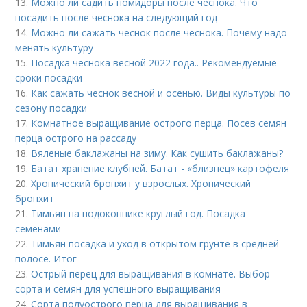
13.
Можно ли садить помидоры после чеснока. Что
посадить после чеснока на следующий год
14.
Можно ли сажать чеснок после чеснока. Почему надо
менять культуру
15.
Посадка чеснока весной 2022 года.. Рекомендуемые
сроки посадки
16.
Как сажать чеснок весной и осенью. Виды культуры по
сезону посадки
17.
Комнатное выращивание острого перца. Посев семян
перца острого на рассаду
18.
Вяленые баклажаны на зиму. Как сушить баклажаны?
19.
Батат хранение клубней. Батат - «близнец» картофеля
20.
Хронический бронхит у взрослых. Хронический
бронхит
21.
Тимьян на подоконнике круглый год. Посадка
семенами
22.
Тимьян посадка и уход в открытом грунте в средней
полосе. Итог
23.
Острый перец для выращивания в комнате. Выбор
сорта и семян для успешного выращивания
24.
Сорта полуострого перца для выращивания в