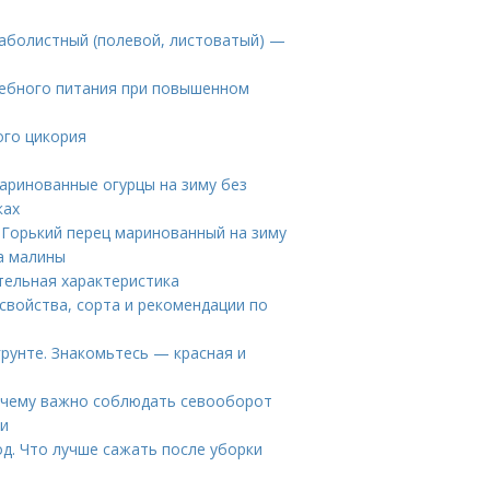
граболистный (полевой, листоватый) —
чебного питания при повышенном
ого цикория
аринованные огурцы на зиму без
ках
 Горький перец маринованный на зиму
а малины
тельная характеристика
свойства, сорта и рекомендации по
грунте. Знакомьтесь — красная и
Почему важно соблюдать севооборот
ни
д. Что лучше сажать после уборки