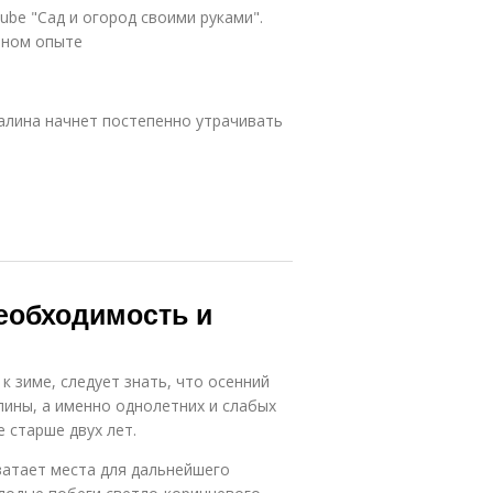
ube "Сад и огород своими руками".
ичном опыте
алина начнет постепенно утрачивать
еобходимость и
к зиме, следует знать, что осенний
лины, а именно однолетних и слабых
 старше двух лет.
хватает места для дальнейшего