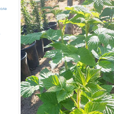
сола
.