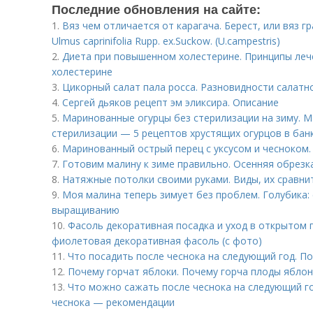
Последние обновления на сайте:
1.
Вяз чем отличается от карагача. Берест, или вяз 
Ulmus caprinifolia Rupp. ex.Suckow. (U.campestris)
2.
Диета при повышенном холестерине. Принципы ле
холестерине
3.
Цикорный салат пала росса. Разновидности салатн
4.
Сергей дьяков рецепт эм эликсира. Описание
5.
Маринованные огурцы без стерилизации на зиму. М
стерилизации — 5 рецептов хрустящих огурцов в бан
6.
Маринованный острый перец с уксусом и чесноком.
7.
Готовим малину к зиме правильно. Осенняя обрезк
8.
Натяжные потолки своими руками. Виды, их сравни
9.
Моя малина теперь зимует без проблем. Голубика: 
выращиванию
10.
Фасоль декоративная посадка и уход в открытом 
фиолетовая декоративная фасоль (с фото)
11.
Что посадить после чеснока на следующий год. 
12.
Почему горчат яблоки. Почему горча плоды ябло
13.
Что можно сажать после чеснока на следующий го
чеснока — рекомендации