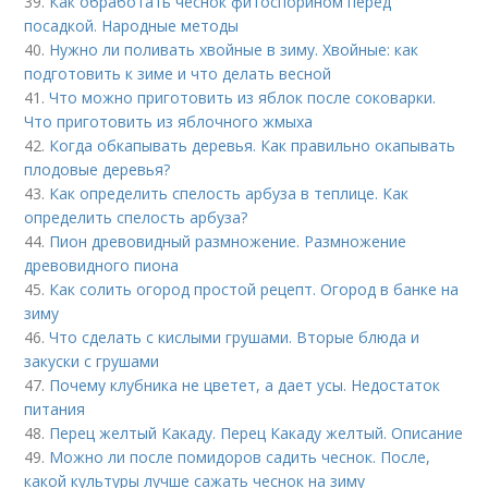
39.
Как обработать чеснок фитоспорином перед
посадкой. Народные методы
40.
Нужно ли поливать хвойные в зиму. Хвойные: как
подготовить к зиме и что делать весной
41.
Что можно приготовить из яблок после соковарки.
Что приготовить из яблочного жмыха
42.
Когда обкапывать деревья. Как правильно окапывать
плодовые деревья?
43.
Как определить спелость арбуза в теплице. Как
определить спелость арбуза?
44.
Пион древовидный размножение. Размножение
древовидного пиона
45.
Как солить огород простой рецепт. Огород в банке на
зиму
46.
Что сделать с кислыми грушами. Вторые блюда и
закуски с грушами
47.
Почему клубника не цветет, а дает усы. Недостаток
питания
48.
Перец желтый Какаду. Перец Какаду желтый. Описание
49.
Можно ли после помидоров садить чеснок. После,
какой культуры лучше сажать чеснок на зиму