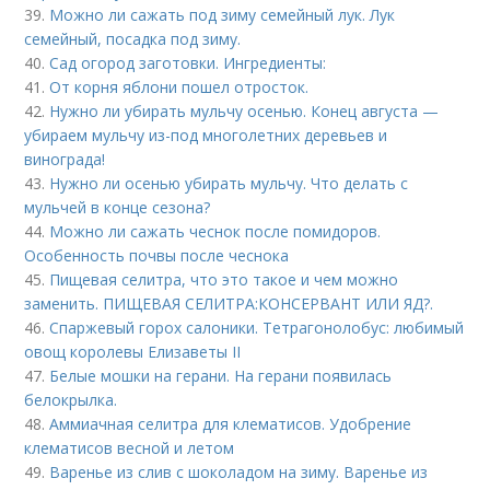
39.
Можно ли сажать под зиму семейный лук. Лук
семейный, посадка под зиму.
40.
Сад огород заготовки. Ингредиенты:
41.
От корня яблони пошел отросток.
42.
Нужно ли убирать мульчу осенью. Конец августа —
убираем мульчу из-под многолетних деревьев и
винограда!
43.
Нужно ли осенью убирать мульчу. Что делать с
мульчей в конце сезона?
44.
Можно ли сажать чеснок после помидоров.
Особенность почвы после чеснока
45.
Пищевая селитра, что это такое и чем можно
заменить. ПИЩЕВАЯ СЕЛИТРА:КОНСЕРВАНТ ИЛИ ЯД?.
46.
Спаржевый горох салоники. Тетрагонолобус: любимый
овощ королевы Елизаветы II
47.
Белые мошки на герани. На герани появилась
белокрылка.
48.
Аммиачная селитра для клематисов. Удобрение
клематисов весной и летом
49.
Варенье из слив с шоколадом на зиму. Варенье из