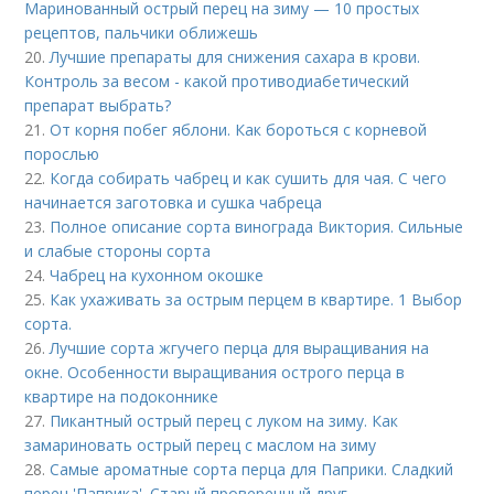
Маринованный острый перец на зиму — 10 простых
рецептов, пальчики оближешь
20.
Лучшие препараты для снижения сахара в крови.
Контроль за весом - какой противодиабетический
препарат выбрать?
21.
От корня побег яблони. Как бороться с корневой
порослью
22.
Когда собирать чабрец и как сушить для чая. С чего
начинается заготовка и сушка чабреца
23.
Полное описание сорта винограда Виктория. Сильные
и слабые стороны сорта
24.
Чабрец на кухонном окошке
25.
Как ухаживать за острым перцем в квартире. 1 Выбор
сорта.
26.
Лучшие сорта жгучего перца для выращивания на
окне. Особенности выращивания острого перца в
квартире на подоконнике
27.
Пикантный острый перец с луком на зиму. Как
замариновать острый перец с маслом на зиму
28.
Самые ароматные сорта перца для Паприки. Сладкий
перец 'Паприка'. Старый проверенный друг