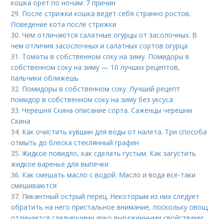
кошка орет по ночам: 7 причин
29.
После стрижки кошка ведет себя странно ростов.
Поведение кота после стрижки
30.
Чем отличаются салатные огурцы от засолочных. В
чем отличия засослочных и салатных сортов огурца
31.
Томаты в собственном соку на зиму. Помидоры в
собственном соку на зиму — 10 лучших рецептов,
пальчики оближешь
32.
Помидоры в собственном соку. Лучший рецепт
помидор в собственном соку на зиму без уксуса
33.
Черешня Скина описание сорта. Саженцы черешни
Скина
34.
Как очистить кувшин для воды от налета. Три способа
отмыть до блеска стеклянный графин
35.
Жидкое повидло, как сделать густым. Как загустить
жидкое варенье для выпечки
36.
Как смешать масло с водой. Масло и вода все-таки
смешиваются
37.
Пикантный острый перец. Некоторым из них следует
обратить на него пристальное внимание, поскольку овощ
отличается следующими ярко выраженными свойствами: