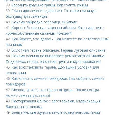
38.
Засолить красные грибы. Как солить грибы
39.
Глина для лечения деревьев. Готовим глиняную
болтушку для саженцев
40.
Почему забродил горлодер. О блюде
41.
Корнесобственные саженцы яблони. Как вырастить
корнесобственные саженцы яблони?
42.
Туя буреет, что делать. Туя желтеет по естественным
причинам
43.
Болотная герань описание. Герань луговая описание
44.
Почему осенью не вызревает ремонтантная малина.
Подкормка, полив, рыхление грунта и мульчирование
45.
Как восстановить герань. Домашние условия для
пеларгонии
46.
Как хранить семена помидоров. Как собрать семена
помидоров
47.
Можно ли жечь костер на огороде. После костра
можно сажать растения?
48.
Пастеризация банок с заготовками. Стерилизация
банок с заготовками
49.
Белые мелкие жучки в земле комнатных растений.