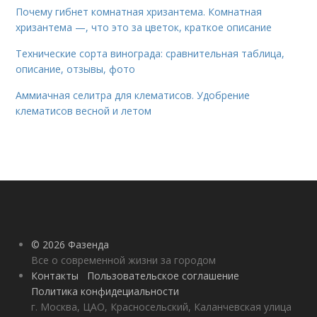
Почему гибнет комнатная хризантема. Комнатная
хризантема —, что это за цветок, краткое описание
Технические сорта винограда: сравнительная таблица,
описание, отзывы, фото
Аммиачная селитра для клематисов. Удобрение
клематисов весной и летом
© 2026 Фазенда
Все о современной жизни за городом
Контакты
Пользовательское соглашение
Политика конфидециальности
г. Москва, ЦАО, Красносельский, Каланчевская улица