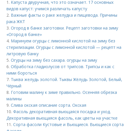
1.
Капуста двуручная, что это означает. 17 основных
видов капуст: учимся различать капусту
2.
Важные факты о раке желудка и пищевода. Причины
рака ЖКТ
3.
Огород в банке заготовки. Рецепт заготовки на зиму
«Огород в банке»
4.
Маринуем огурцы с лимонной кислотой на зиму без
стерилизации. Огурцы с лимонной кислотой — рецепт на
литровую банку
5.
Огурцы на зиму без сахара. огурцы на зиму
6.
Обработка гладиолусов от трипсов. Трипсы и как с
ними бороться
7.
Тыква желудь золотой. Тыквы Жёлудь Золотой, Белый,
Чёрный
8.
Готовим малину к зиме правильно. Осенняя обрезка
малины
9.
Слива окская описание сорта. Окская
10.
Фасоль декоративная вьющаяся посадка и уход.
Декоративная вьющаяся фасоль, как цветы на участке
11.
Сорта фасоли Кустовые и Вьющиеся. Вьющиеся сорта
фасоли