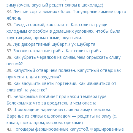
зиму (очень вкусный рецепт сливы в шоколаде)
34.
Лучшие сорта зимних яблок. Популярные зимние сорта
яблонь
35.
Груздь горький, как солить. Как солить грузди
холодным способом в домашних условиях, чтобы были
хрустящими, ароматными, вкусными.
36.
Лук декоративный шуберт. Лук Шуберта
37.
Засолить красные грибы. Как солить грибы
38.
Как убрать червяков из сливы. Чем опрыскать сливу
весной?
39.
Капустный отвар чем полезен. Капустный отвар: как
применять для похудения?
40.
Как засушить цветы гортензии. Как избавиться от
слизней на участке?
41.
Белокрылка погибает при какой температуре.
Белокрылка: что за вредитель и чем опасна
42.
Шоколадное варенье из слив на зиму с маслом.
Варенье из сливы с шоколадом — рецепты на зиму (с,
какао, шоколадом, маслом, орехами)
43.
Гогошары фаршированные капустой. Фаршированные