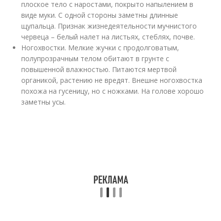
плоское тело с наростами, покрыто напылением в
виде муки. С одной стороны заметны длинные
щупальца. Признак жизнедеятельности мучнистого
червеца – белый налет на листьях, стеблях, почве.
Ногохвостки. Мелкие жучки с продолговатым,
полупрозрачным телом обитают в грунте с
повышенной влажностью. Питаются мертвой
органикой, растению не вредят. Внешне ногохвостка
похожа на гусеницу, но с ножками. На голове хорошо
заметны усы.