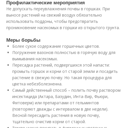
Профилактические мероприятия
Не допускать переувлажнения почвы в горшках. При
выносе растений на свежий воздух обязательно
использовать поддоны, чтобы предотвратить
проникновение насекомых в горшки из открытого грунта.
Меры борьбы
Более сухое содержание горшечных цветов.
Погружение вазонов полностью в горячую воду для
вымывания насекомых.
Пересадка растений, подвергшихся этой напасти:
промыть горшок и корни от старой земли и посадить
растение в свежую почву. Но такая процедура для
цветка небезболезненна.
Самый действенный способ – полить почву раствором
инсектицида (Актара, Базудин, Инта-Вир, Фьюри,
Фитоверм) или препаратами от гельминтов
(повторяют дважды с интервалом в две недели).
Весной пересадить растения в новую почву,
тщательно очистив корни от старой.
Землю нужно покупать в фирменных цветочных