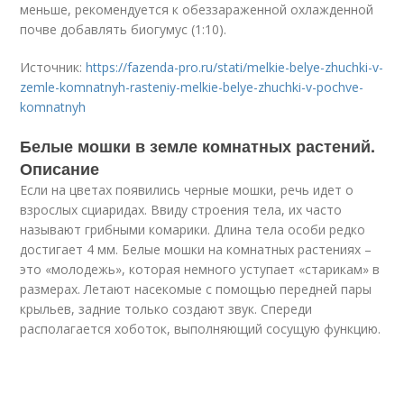
меньше, рекомендуется к обеззараженной охлажденной
почве добавлять биогумус (1:10).
Источник:
https://fazenda-pro.ru/stati/melkie-belye-zhuchki-v-
zemle-komnatnyh-rasteniy-melkie-belye-zhuchki-v-pochve-
komnatnyh
Белые мошки в земле комнатных растений.
Описание
Если на цветах появились черные мошки, речь идет о
взрослых сциаридах. Ввиду строения тела, их часто
называют грибными комарики. Длина тела особи редко
достигает 4 мм. Белые мошки на комнатных растениях –
это «молодежь», которая немного уступает «старикам» в
размерах. Летают насекомые с помощью передней пары
крыльев, задние только создают звук. Спереди
располагается хоботок, выполняющий сосущую функцию.