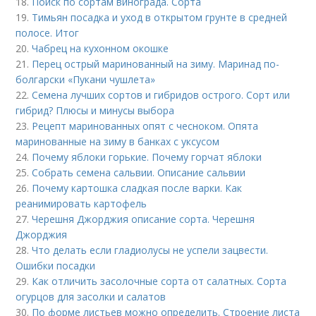
18.
Поиск по сортам винограда. Сорта
19.
Тимьян посадка и уход в открытом грунте в средней
полосе. Итог
20.
Чабрец на кухонном окошке
21.
Перец острый маринованный на зиму. Маринад по-
болгарски «Пукани чушлета»
22.
Семена лучших сортов и гибридов острого. Сорт или
гибрид? Плюсы и минусы выбора
23.
Рецепт маринованных опят с чесноком. Опята
маринованные на зиму в банках с уксусом
24.
Почему яблоки горькие. Почему горчат яблоки
25.
Собрать семена сальвии. Описание сальвии
26.
Почему картошка сладкая после варки. Как
реанимировать картофель
27.
Черешня Джорджия описание сорта. Черешня
Джорджия
28.
Что делать если гладиолусы не успели зацвести.
Ошибки посадки
29.
Как отличить засолочные сорта от салатных. Сорта
огурцов для засолки и салатов
30.
По форме листьев можно определить. Строение листа