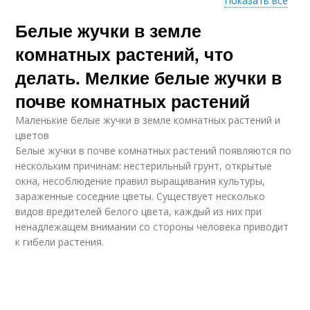
Показать все
Белые жучки в земле
Жучка на горшечных
Жучка на цветах
цветах
комнатных растений, что
делать. Мелкие белые жучки в
почве комнатных растений
Личинки в цветочном
горшке
Маленькие белые жучки в земле комнатных растений и
цветов
Белые жучки в почве комнатных растений появляются по
нескольким причинам: нестерильный грунт, открытые
окна, несоблюдение правил выращивания культуры,
зараженные соседние цветы. Существует несколько
видов вредителей белого цвета, каждый из них при
ненадлежащем внимании со стороны человека приводит
к гибели растения.