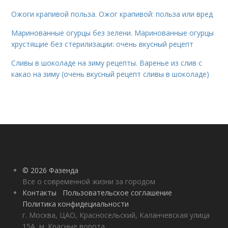
Ожоги крапивой польза. Ожог крапивой: польза или вред
Маринованные огурцы без зелени. Маринованные огурцы
хрустящие без стерилизации: очень вкусный рецепт
Сливы в шоколаде на зиму рецепты. Варенье из слив с
какао на зиму (очень вкусный рецепт сливы в шоколаде)
© 2026 Фазенда
Все о современной жизни за городом
Контакты
Пользовательское соглашение
Политика конфидециальности
г. Москва, ЦАО, Красносельский, Каланчевская улица
15А, м. Красные ворота