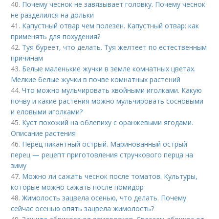
40.
Почему чеснок не завязывает головку. Почему чеснок
не разделился на дольки
41.
Капустный отвар чем полезен. Капустный отвар: как
применять для похудения?
42.
Туя буреет, что делать. Туя желтеет по естественным
причинам
43.
Белые маленькие жучки в земле комнатных цветах.
Мелкие белые жучки в почве комнатных растений
44.
Что можно мульчировать хвойными иголками. Какую
почву и какие растения можно мульчировать сосновыми
и еловыми иголками?
45.
Куст похожий на облепиху с оранжевыми ягодами.
Описание растения
46.
Перец пикантный острый. Маринованный острый
перец — рецепт приготовления стручкового перца на
зиму
47.
Можно ли сажать чеснок после томатов. Культуры,
которые можно сажать после помидор
48.
Жимолость зацвела осенью, что делать. Почему
сейчас осенью опять зацвела жимолость?