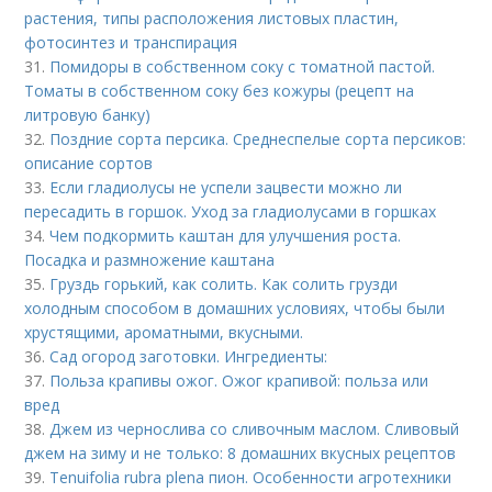
растения, типы расположения листовых пластин,
фотосинтез и транспирация
31.
Помидоры в собственном соку с томатной пастой.
Томаты в собственном соку без кожуры (рецепт на
литровую банку)
32.
Поздние сорта персика. Среднеспелые сорта персиков:
описание сортов
33.
Если гладиолусы не успели зацвести можно ли
пересадить в горшок. Уход за гладиолусами в горшках
34.
Чем подкормить каштан для улучшения роста.
Посадка и размножение каштана
35.
Груздь горький, как солить. Как солить грузди
холодным способом в домашних условиях, чтобы были
хрустящими, ароматными, вкусными.
36.
Сад огород заготовки. Ингредиенты:
37.
Польза крапивы ожог. Ожог крапивой: польза или
вред
38.
Джем из чернослива со сливочным маслом. Сливовый
джем на зиму и не только: 8 домашних вкусных рецептов
39.
Tenuifolia rubra plena пион. Особенности агротехники