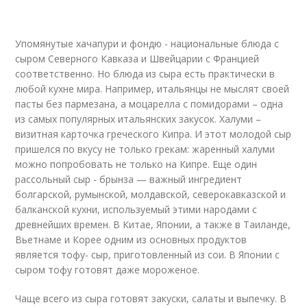
Упомянутые хачапури и фондю - национальные блюда с
сыром Северного Кавказа и Швейцарии с Францией
соответственно. Но блюда из сыра есть практически в
любой кухне мира. Например, итальянцы не мыслят своей
пасты без пармезана, а моцарелла с помидорами – одна
из самых популярных итальянских закусок. Халуми –
визитная карточка греческого Кипра. И этот молодой сыр
пришелся по вкусу не только грекам: жаренный халуми
можно попробовать не только на Кипре. Еще один
рассольный сыр - брынза — важный ингредиент
болгарской, румынской, молдавской, северокавказской и
балканской кухни, используемый этими народами с
древнейших времен. В Китае, Японии, а также в Таиланде,
Вьетнаме и Корее одним из основных продуктов
является тофу- сыр, приготовленный из сои. В Японии с
сыром тофу готовят даже мороженое.
Чаще всего из сыра готовят закуски, салаты и выпечку. В