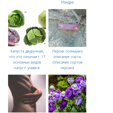
Изидри
Капуста двуручная,
Персик солнышко
что это означает. 17
описание сорта.
основных видов
Описание сортов
капуст: учимся
персика
различать капусту
(советский,солнечный,
новость степи,
пушистый ранний)