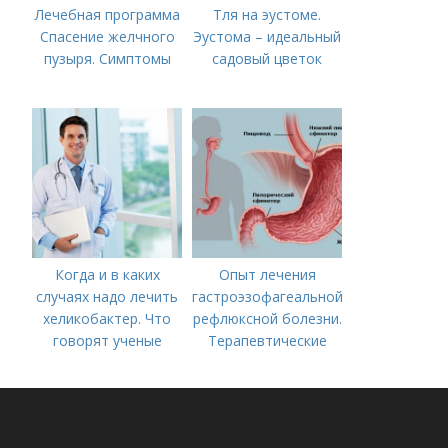
Лечебная программа
Тля на эустоме.
Спасение желчного
Эустома – идеальный
пузыря. Симптомы
садовый цветок
Когда и в каких
Опыт лечения
случаях надо лечить
гастроэзофагеальной
хеликобактер. Что
рефлюксной болезни.
говорят ученые
Терапевтические
аспекты
гастроэзофагеальной
рефлюксной болезни