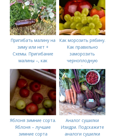
Пригибать малину на
Как морозить рябину.
зиму или нет +
Как правильно
Схемы. Пригибание
заморозить
малины –, как
черноплодную
правильно сделать и
рябину
когда
Яблоня зимние сорта.
Аналог сушилки
Яблоня – лучшие
Изидри. Подскажите
зимние сорта
аналоги сушилки