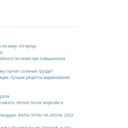
а на зиму «Огород»
та
чебного питания при повышенном
ему горчат соленые грузди?
ации. Лучшие рецепты маринования
ерзла
сажать чеснок после моркови и
календарю. ФАЗЫ ЛУНЫ НА ИЮНЬ 2022
мые к посадке после томатов, и что