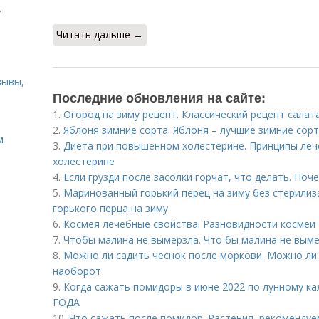
.
Читать дальше →
зывы,
Последние обновления на сайте:
1.
Огород на зиму рецепт. Классический рецепт салат
2.
Яблоня зимние сорта. Яблоня – лучшие зимние сор
м
3.
Диета при повышенном холестерине. Принципы ле
холестерине
4.
Если грузди после засолки горчат, что делать. Поч
5.
Маринованный горький перец на зиму без стерилиз
горького перца на зиму
6.
Космея лечебные свойства. Разновидности космеи
7.
Чтобы малина не вымерзла. Что бы малина не вым
8.
Можно ли садить чеснок после моркови. Можно ли 
наоборот
9.
Когда сажать помидоры в июне 2022 по лунному 
ГОДА
10.
Что сажать после помидор. Растения, рекомендуе