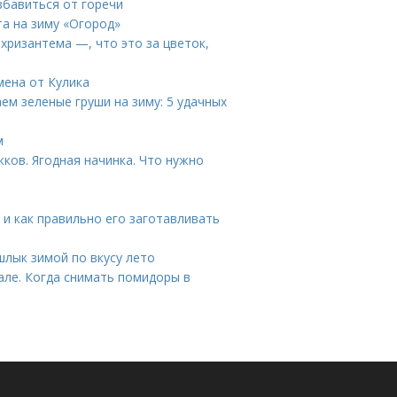
избавиться от горечи
та на зиму «Огород»
хризантема —, что это за цветок,
мена от Кулика
ем зеленые груши на зиму: 5 удачных
м
ков. Ягодная начинка. Что нужно
 и как правильно его заготавливать
лык зимой по вкусу лето
але. Когда снимать помидоры в