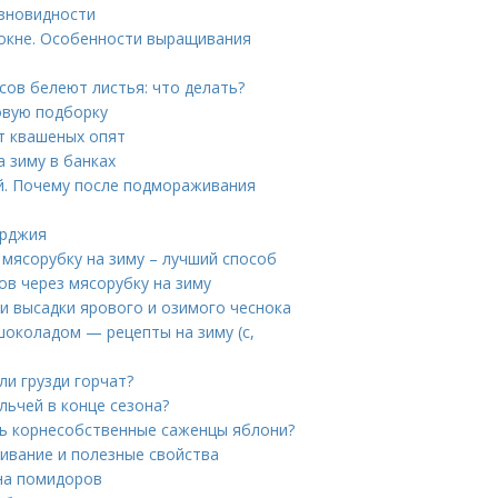
азновидности
 окне. Особенности выращивания
сов белеют листья: что делать?
овую подборку
т квашеных опят
а зиму в банках
й. Почему после подмораживания
орджия
мясорубку на зиму – лучший способ
в через мясорубку на зиму
ки высадки ярового и озимого чеснока
шоколадом — рецепты на зиму (с,
ли грузди горчат?
льчей в конце сезона?
ь корнесобственные саженцы яблони?
ивание и полезные свойства
ена помидоров