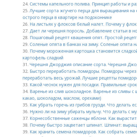
24.
Системы капельного полива. Принцип работы и р
25.
Лучшие сорта жгучего перца для выращивания на
острого перца в квартире на подоконнике
26.
На листьях у флоксов белый налет. Почему у флок
27.
Дает ли черешня поросль. Добавление статьи в н
28.
Пошаговый рецепт квашения опят. Простой рецеп
29.
Соленые опята в банках на зиму. Соленые опята н
30.
Почему мороженная картошка становится сладко
картофель сладкий
31.
Черешня Джорджия описание сорта. Черешня Дж
32.
Быстро переработать помидоры. Помидоры через 
переработать весь урожай. Лучшие рецепты помидоро
33.
Какой чеснок нужен для посадки. Правильные сро
34.
Варенье из слив шоколадное. Варенье из сливы с 
какао, шоколадом, маслом, орехами)
35.
Как убрать горечь из грибов грузди. Что делать ес
36.
Нужно ли на зиму убирать мульчу. Что делать с му
37.
Корнесобственные саженцы яблони. Как вырастит
38.
Почему быстро зацветает шпинат. Шпинат: выращ
39.
Как хранить семена помидоров. Как собрать сем