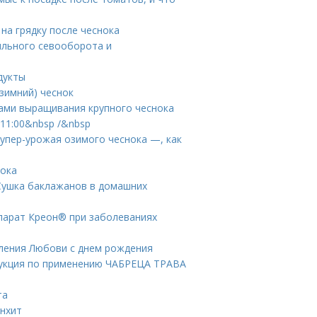
на грядку после чеснока
ильного севооборота и
дукты
зимний) чеснок
тами выращивания крупного чеснока
11:00&nbsp /&nbsp
супер-урожая озимого чеснока —, как
нока
 Сушка баклажанов в домашних
епарат Креон® при заболеваниях
ления Любови с днем рождения
рукция по применению ЧАБРЕЦА ТРАВА
та
онхит