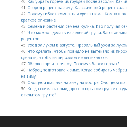
40.
Как убрать горечь из груздей после засолки. Как 
41.
Огород рецепт на зиму. Классический рецепт сала
42.
Почему гибнет комнатная хризантема. Комнатная 
краткое описание
43.
Семена и растения семена Кулика. Кто получал се
44.
Что можно сделать из зеленой груши. Заготавлива
рецептов
45.
Уход за луком в августе. Правильный уход за луко
46.
Что сделать, чтобы повидло не вытекало из пирож
сделать, чтобы из пирожков не вытекал сок
47.
Яблоко горчит почему. Почему яблоки горчат?
48.
Чабрец подготовка к зиме. Когда собирать чабрец
на зиму
49.
Овощной шашлык на зиму на костре. Овощной шаш
50.
Когда снимать помидоры в открытом грунте на ур
открытом грунте?