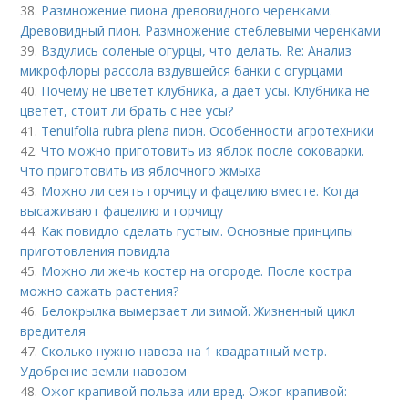
38.
Размножение пиона древовидного черенками.
Древовидный пион. Размножение стеблевыми черенками
39.
Вздулись соленые огурцы, что делать. Re: Анализ
микрофлоры рассола вздувшейся банки с огурцами
40.
Почему не цветет клубника, а дает усы. Клубника не
цветет, стоит ли брать с неё усы?
41.
Tenuifolia rubra plena пион. Особенности агротехники
42.
Что можно приготовить из яблок после соковарки.
Что приготовить из яблочного жмыха
43.
Можно ли сеять горчицу и фацелию вместе. Когда
высаживают фацелию и горчицу
44.
Как повидло сделать густым. Основные принципы
приготовления повидла
45.
Можно ли жечь костер на огороде. После костра
можно сажать растения?
46.
Белокрылка вымерзает ли зимой. Жизненный цикл
вредителя
47.
Сколько нужно навоза на 1 квадратный метр.
Удобрение земли навозом
48.
Ожог крапивой польза или вред. Ожог крапивой: