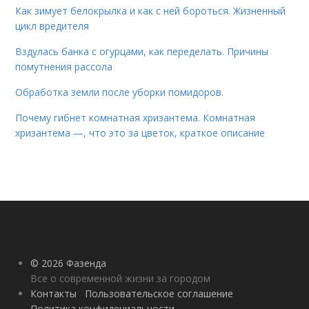
Как зимует белокрылка и как с ней бороться. Жизненный
цикл вредителя
Вздулась банка с огурцами, как переделать. Причины
помутнения рассола
Обработка земли после уборки помидоров.
Почему гибнет комнатная хризантема. Комнатная
хризантема —, что это за цветок, краткое описание
© 2026 Фазенда
Все о современной жизни за городом
Контакты
Пользовательское соглашение
Политика конфидециальности