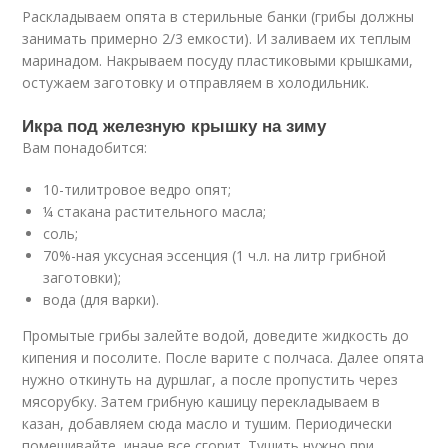
Раскладываем опята в стерильные банки (грибы должны
занимать примерно 2/3 емкости). И заливаем их теплым
маринадом. Накрываем посуду пластиковыми крышками,
остужаем заготовку и отправляем в холодильник.
Икра под железную крышку на зиму
Вам понадобится:
10-тилитровое ведро опят;
¼ стакана растительного масла;
соль;
70%-ная уксусная эссенция (1 ч.л. на литр грибной
заготовки);
вода (для варки).
Промытые грибы залейте водой, доведите жидкость до
кипения и посолите. После варите с полчаса. Далее опята
нужно откинуть на дуршлаг, а после пропустить через
мясорубку. Затем грибную кашицу перекладываем в
казан, добавляем сюда масло и тушим. Периодически
помешивайте, иначе все сгорит. Тушить нужно при