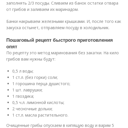
заполнять 2/3 посуды. Сливаем из банок остатки отвара
от грибов и заливаем их маринадом.
Банки накрываем железными крышками. И, после того как
закуска остынет, отправляем посуду в холодильник.
Пошаговый рецепт быстрого приготовления
опят
По рецепту это метод маринования без закатки. На кило
грибов вам нужны будут:
0,5 л воды;
1 ст.л. (без горки) соли;
1 горошина перца душистого;
1 шт. лаврушки;
1 гвоздика;
0,5 ч.л. лимонной кислоты;
2 чесночные дольки;
1 ст.л. масла растительного.
Очищенные грибы опускаем в кипящую воду и варим 5