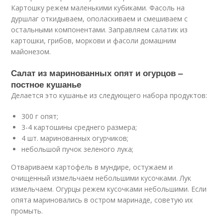
Картошку режем маленькими кубиками. Фасоль на
дуршлаг откидываем, ополаскиваем и смешиваем с
остальными компонентами. Заправляем салатик из
картошки, грибов, моркови и фасоли домашним
майонезом.
Салат из маринованных опят и огурцов –
постное кушанье
Делается это кушанье из следующего набора продуктов:
300 г опят;
3-4 картошины среднего размера;
4 шт. маринованных огурчиков;
небольшой пучок зеленого лука;
Отвариваем картофель в мундире, остужаем и
очищенный измельчаем небольшими кусочками. Лук
измельчаем. Огурцы режем кусочками небольшими. Если
опята мариновались в остром маринаде, советую их
промыть.