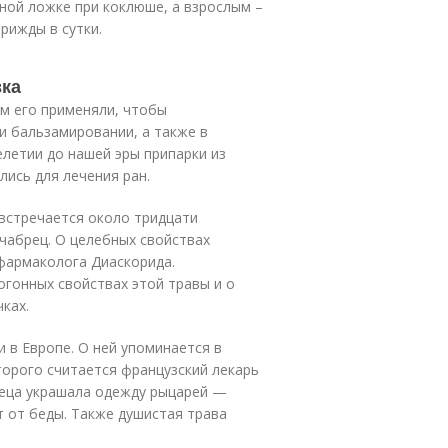
тной ложке при коклюше, а взрослым –
рижды в сутки.
вка
м его применяли, чтобы
и бальзамировании, а также в
елетии до нашей эры припарки из
лись для лечения ран.
встречается около тридцати
чабрец. О целебных свойствах
 фармаколога Диаскорида.
огонных свойствах этой травы и о
ках.
 в Европе. О ней упоминается в
торого считается французский лекарь
реца украшала одежду рыцарей —
т от беды. Также душистая трава