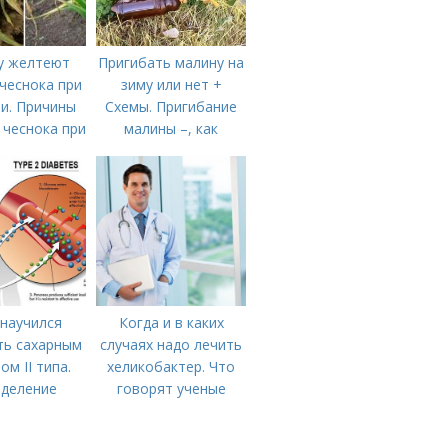
у желтеют
Пригибать малину на
чеснока при
зиму или нет +
и. Причины
Схемы. Пригибание
 чеснока при
малины –, как
анении
правильно сделать и
когда
 научился
Когда и в каких
ть сахарным
случаях надо лечить
ом II типа.
хеликобактер. Что
деление
говорят ученые
и. Причины
левания