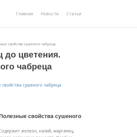
Главная
Новости
Статьи
зные свойства сушеного чабреца
 до цветения.
ого чабреца
е свойства сушеного чабреца
 Полезные свойства сушеного
 Содержит железо, калий, марганец,