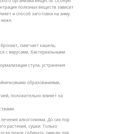
еского организма веществ. Особую
нтрация полезных веществ зависит
лияет и способ заготовки на зиму.
 ниже.
бронхит, смягчает кашель;
ся с вирусами, бактериальными
нормализации стула, устранения
нойничковыми образованиями,
гией, положительно влияет на
ствами.
 лечения алкоголизма. До сих пор
го растения, сушки. Только
когда лучше собирать тимьян для