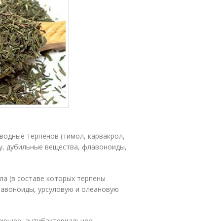
водные терпенов (тимол, карвакрол,
ту, дубильные вещества, флавоноиды,
ла (в составе которых терпены
флавоноиды, урсуловую и олеановую
ающее, антибактериальное,