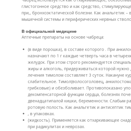
глистогонное средство и как средство, стимулирующ
при,, бронхоэктатической болезни. Как анальгетик – 
мышечной системы и периферических нервных стволо
В официальной медицине
Аптечные препараты на основе чабреца:
(в виде порошка), в составе которого . При анки
назначают по 1 г каждые четверть часа в четырех
желудок. При этом строго рекомендуется специал
жиры и алкоголь, придерживаться которой нужно д
лечения тимолом составляет 3 суток. Накануне ку
слабительное. Тимол(волосоголовец, анкилостома
грибковые) и обезболивает. Противопоказано уп
декомпенсаторной функции сердца, болезнях поче
двенадцатипалой кишки, беременности. Слабым р
ротовую полость. Как анальгетик и антисептик ти
, в упаковках.
(жидкость). Применяется как отхаркивающее снад
при радикулитах и неврозах.