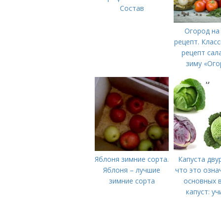
Состав
Огород на
рецепт. Клас
рецепт сал
зиму «Ого
Яблоня зимние сорта.
Капуста дву
Яблоня – лучшие
что это озна
зимние сорта
основных 
капуст: у
различать к