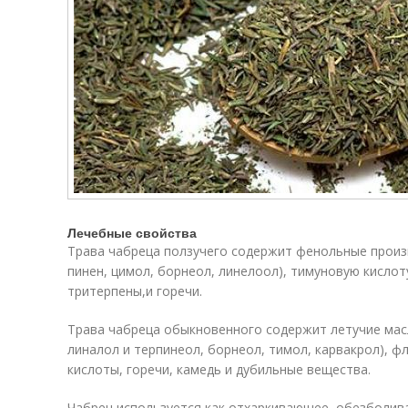
Лечебные свойства
Трава чабреца ползучего содержит фенольные произ
пинен, цимол, борнеол, линелоол), тимуновую кисло
тритерпены,и горечи.
Трава чабреца обыкновенного содержит летучие мас
линалол и терпинеол, борнеол, тимол, карвакрол), 
кислоты, горечи, камедь и дубильные вещества.
Чабрец используется как отхаркивающее, обезболив