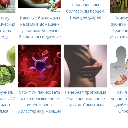
недозревшим
болгарским перцем.
Перец недозрел
 зиму
Вяленые баклажаны
Почем
сический
на зиму в домашних
зубчики 
ата на
условиях. Вяленые
хранени
род»
баклажаны в духовке
усыхания
– рецепт пошагового
хр
приготовления на
зиму с фото в
домашних условиях
ручная,
Стоит ли паниковать
Лечебная программа
Как я
чает. 17
из-за повышенного
Спасение желчного
управля
видов
холестерина.
пузыря. Симптомы
диабет
чимся
Холестерин у женщин
Опре
апусту
болезн
забо