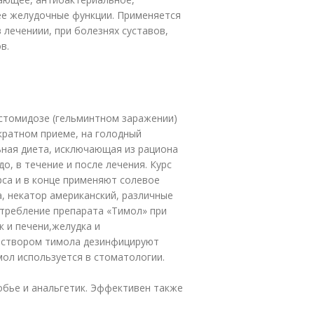
ее желудочные функции. Применяется
в лечениии, при болезнях суставов,
в.
лостомидозе (гельминтном заражении)
кратном приеме, на голодный
ьная диета, исключающая из рациона
о, в течение и после лечения. Курс
рса и в конце применяют солевое
, некатор американский, различные
отребление препарата «Тимол» при
к и печени,желудка и
аствором тимола дезинфицируют
мол используется в стоматологии.
обье и анальгетик. Эффективен также