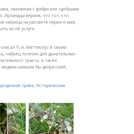
рава, связанная с фейри или «добрыми
. Ирландцы верили, что тот, кто
ов чабреца на рассвете первого мая,
ть их об услуге.
описал П. А. Маттиолус в своем
сь, чабрец полезен для дыхательных
рительного тракта, а также
 медики назвали бы депрессией.
ородичная трава
,
Историческая