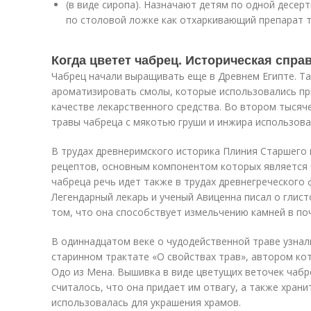
(в виде сиропа). Назначают детям по одной десер
по столовой ложке как отхаркивающий препарат т
Когда цветет чабрец. Историческая спра
Чабрец начали выращивать еще в Древнем Египте. Та
ароматизировать смолы, которые использовались пр
качестве лекарственного средства. Во втором тысяч
травы чабреца с мякотью груши и инжира использова
В трудах древнеримского историка Плиния Старшего 
рецептов, основным компонентом которых является 
чабреца речь идет также в трудах древнегреческого
Легендарный лекарь и ученый Авиценна писал о глист
том, что она способствует измельчению камней в поч
В одиннадцатом веке о чудодейственной траве узнали
старинном трактате «О свойствах трав», автором ко
Одо из Мена. Вышивка в виде цветущих веточек чаб
считалось, что она придает им отвагу, а также храни
использовалась для украшения храмов.