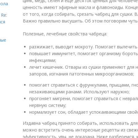
цинк, медь, селен и еще десяток ценных для человеч
сола
ценность имеют эфирные масла и флавоноиды. Конце
от того, когда собирать, срезать чабрец для сушки. В
 Re:
Важно правильно высушить. Об этом поговорим чуть
йся
Полезные, лечебные свойства чабреца:
ные
разжижает, выводит мокроту. Помогает вылечить 
повышает иммунитет, помогает организму бороть
инфекциями;
лечит кишечник. Отвары из сушки применяют для 
запоров, изгнания патогенных микроорганизмов;
помогает справиться с фурункулами, прыщами, г
незаживающими ранами. Используют наружно;
прогоняет мигрени, помогает справиться с неврал
нервную систему;
нормализует сон, обладает успокаивающими свой
Издавна чабрец принято собирать, использовать для
можно встретить очень интересные рецепты из свеже
эффективность, увы, не доказана. Ниже разберемся, 