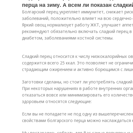
перца на зиму. А всем ли показан сладки
Болгарский перец укрепляет иммунитет, снижает рис
заболеваний, положительно влияет на всю сердечно-
Яркий овощ нормализует работу ЖКТ, улучшает аппет
рекомендуют обязательно включать сладкий перец в
диабетом, заболеваниями костной системы.
Сладкий перец относится к числу низкокалорийных ов
содержится всего 25 ккал. Это позволяет не огранич
страдающим ожирением и активно борющимся с лишн
Заготовки сделаны, но стоит ли употреблять сладкий
При некоторых нарушениях в работе внутренних орг
отказаться вовсе или минимизировать его количеств
здоровьем относятся следующие:
Если вы не попадаете не под одну из вышеперечисле
свойствами болгарского перца можно наслаждаться 
Мы постарались собрать для Вас самые популярные и