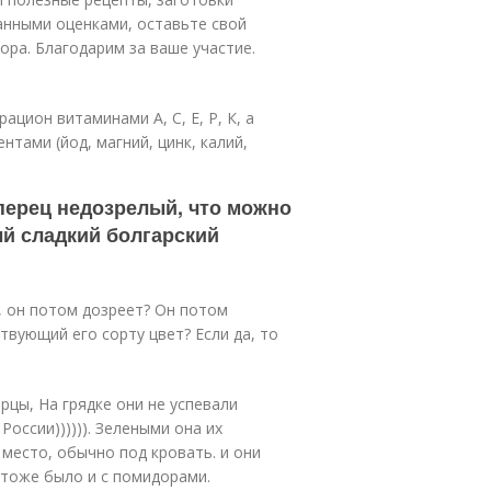
данными оценками, оставьте свой
ора. Благодарим за ваше участие.
цион витаминами А, С, Е, Р, К, а
тами (йод, магний, цинк, калий,
перец недозрелый, что можно
ый сладкий болгарский
, он потом дозреет? Он потом
вующий его сорту цвет? Если да, то
рцы, На грядке они не успевали
оссии)))))). Зелеными она их
 место, обычно под кровать. и они
 тоже было и с помидорами.