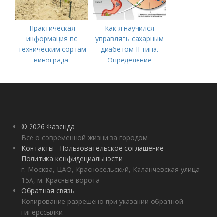
Практическая
Как я научился
информация по
управлять сахарным
техническим сортам
диабетом II типа.
винограда.
Определение
Особенности
болезни. Причины
технических сортов
заболевания
винограда
© 2026 Фазенда
Все о современной жизни за городом
Контакты
Пользовательское соглашение
Политика конфидециальности
г. Москва, ЦАО, Красносельский, Каланчевская улица
15А, м. Красные ворота
Обратная связь
Копирование разрешено при указании обратной
гиперссылки.