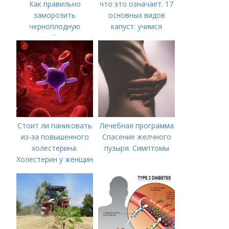
Как правильно
что это означает. 17
заморозить
основных видов
черноплодную
капуст: учимся
рябину
различать капусту
Стоит ли паниковать
Лечебная программа
из-за повышенного
Спасение желчного
холестерина.
пузыря. Симптомы
Холестерин у женщин