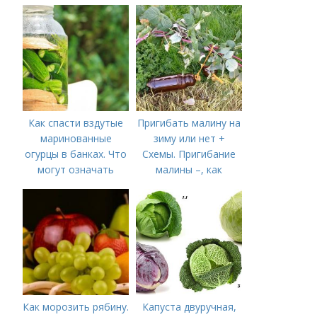
– рецепт пошагового
приготовления на
зиму с фото в
домашних условиях
Как спасти вздутые
Пригибать малину на
маринованные
зиму или нет +
огурцы в банках. Что
Схемы. Пригибание
могут означать
малины –, как
помутневшие и
правильно сделать и
вздувшиеся банки?
когда
Как морозить рябину.
Капуста двуручная,