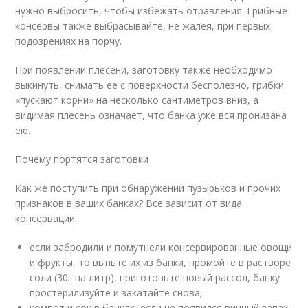
нужно выбросить, чтобы избежать отравления. Грибные
консервы также выбрасывайте, не жалея, при первых
подозрениях на порчу.
При появлении плесени, заготовку также необходимо
выкинуть, снимать ее с поверхности бесполезно, грибки
«пускают корни» на несколько сантиметров вниз, а
видимая плесень означает, что банка уже вся пронизана
ею.
Почему портятся заготовки
Как же поступить при обнаружении пузырьков и прочих
признаков в ваших банках? Все зависит от вида
консервации:
если забродили и помутнели консервированные овощи
и фрукты, то выньте их из банки, промойте в растворе
соли (30г на литр), приготовьте новый рассол, банку
простерилизуйте и закатайте снова;
компот и сок в банках, если не появился винный запах,