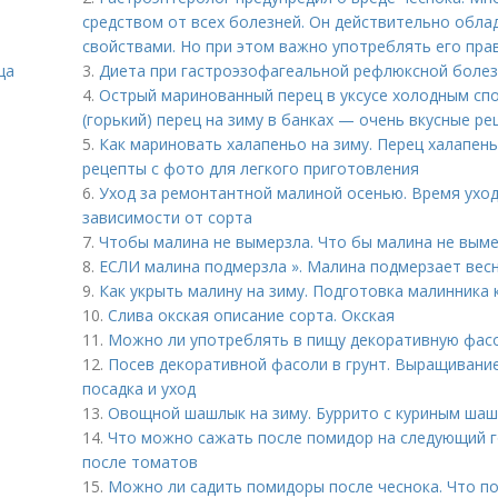
средством от всех болезней. Он действительно обл
свойствами. Но при этом важно употреблять его пра
ца
3.
Диета при гастроэзофагеальной рефлюксной болез
4.
Острый маринованный перец в уксусе холодным сп
(горький) перец на зиму в банках — очень вкусные р
5.
Как мариновать халапеньо на зиму. Перец халапен
рецепты с фото для легкого приготовления
6.
Уход за ремонтантной малиной осенью. Время ухо
зависимости от сорта
7.
Чтобы малина не вымерзла. Что бы малина не вым
8.
ЕСЛИ малина подмерзла ». Малина подмерзает вес
9.
Как укрыть малину на зиму. Подготовка малинника 
10.
Слива окская описание сорта. Окская
11.
Можно ли употреблять в пищу декоративную фас
12.
Посев декоративной фасоли в грунт. Выращивание
посадка и уход
13.
Овощной шашлык на зиму. Буррито с куриным ша
14.
Что можно сажать после помидор на следующий г
после томатов
15.
Можно ли садить помидоры после чеснока. Что п