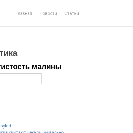
Главная
Новости
Статьи
тика
тистость малины
pylori
огие считают чеснок буквально