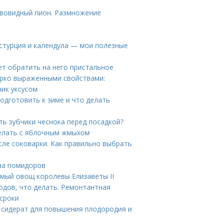
евовидный пион. Размножение
астурция и календула — мои полезные
ет обратить на него пристальное
ярко выраженными свойствами:
чик уксусом
подготовить к зиме и что делать
ь зубчики чеснока перед посадкой?
делать с яблочным жмыхом
сле соковарки. Как правильно выбрать
ена помидоров
имый овощ королевы Елизаветы II
одов, что делать. Ремонтантная
 сроки
– сидерат для повышения плодородия и