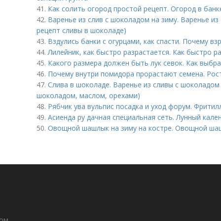
41.
Как солить огород простой рецепт. Огород в банк
42.
Варенье из слив с шоколадом на зиму. Варенье из 
рецепт сливы в шоколаде)
43.
Вздулись банки с огурцами, как спасти. Почему в
44.
Лилейник, как быстро разрастается. Как быстро 
45.
Какого размера должен быть лук севок. Как выбра
46.
Почему внутри помидора прорастают семена. Рост
47.
Слива в шоколаде. Варенье из сливы с шоколадом 
шоколадом, маслом, орехами)
48.
Рябчик ува вульпис посадка и уход форум. Фритилл
49.
Асиенда ру дачная специальная сеть. Лунный кале
50.
Овощной шашлык на зиму на костре. Овощной шаш
дом