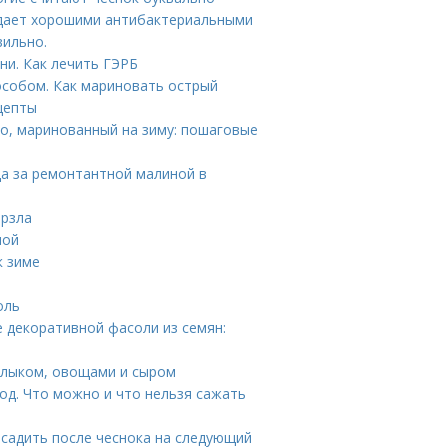
адает хорошими антибактериальными
вильно.
ни. Как лечить ГЭРБ
особом. Как мариновать острый
ецепты
ьо, маринованный на зиму: пошаговые
да за ремонтантной малиной в
ерзла
ной
к зиме
оль
 декоративной фасоли из семян:
шлыком, овощами и сыром
од. Что можно и что нельзя сажать
осадить после чеснока на следующий