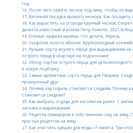
год
16.
После чего сажать чеснок под зиму, чтобы он вы
17.
Весенняя посадка ярового чеснока. Как посадить 
18.
Как вырастить на огороде крупный чеснок. Секре
делится известный агроном Петр Ломоно. 2021,&nbsp
19.
Осенью зацвела малина, что делать. Апрель
20.
Скифское золото яблоня. Крупноплодный осенний
21.
Лучшие сорта жгучего перца для выращивания на
острого перца в квартире на подоконнике
22.
Обзор сортов острого перца для цельноплодного
в новую подборку
23.
Самые ароматные сорта перца для Паприки. Сладки
проверенный друг
24.
Почему картофель становится сладким. Почему к
становится сладким?
25.
Как выбрать огурцы для засолки на рынке. С шипа
засолки и маринования
26.
Рецепты помидоров в собственном соку на зиму.
простых рецептов на зиму
27.
Как очистить кувшин для воды от налета. Три сп