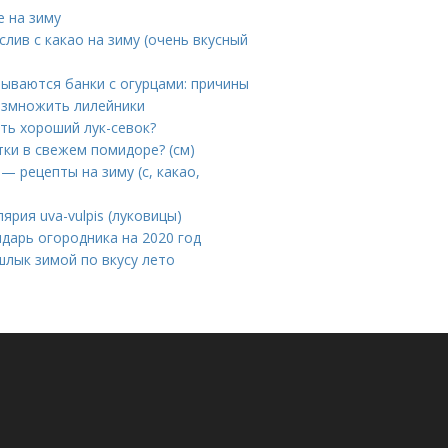
е на зиму
слив с какао на зиму (очень вкусный
зрываются банки с огурцами: причины
размножить лилейники
ть хороший лук-севок?
ки в свежем помидоре? (см)
— рецепты на зиму (с, какао,
ярия uva-vulpis (луковицы)
ндарь огородника на 2020 год
лык зимой по вкусу лето