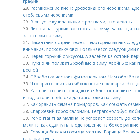
графин
28.
Размножение пиона древовидного черенками. Др
стеблевыми черенками
29.
В августе купила лилии с ростками, что делать.
30.
Листья настурции заготовка на зиму. Бархатцы, н
заготовки на зиму
31.
Пикантный острый перец. Некоторым из них следу
внимание, поскольку овощ отличается следующими 
32.
Перец горький с уксусом. А залейте-ка острый пер
33.
Нужно ли поливать хвойные в зиму. Хвойные: как 
весной
34.
Обработка чеснока фитоспорином. Чем обработат
35.
Что приготовить из яблок после соковарки. Что 
36.
Как приготовить повидло из яблок оставшихся по
и подготовить яблоки для заготовки на зиму
37.
Как хранить семена помидоров. Как собрать сем
38.
Спаржевый горох салоники. Тетрагонолобус: люб
39.
Ремонтантная малина не успевает созреть до хол
малина: как сдвинуть плодоношение на более ранние
40.
Горчица белая и горчица желтая. Горчица белая 
санации грунта