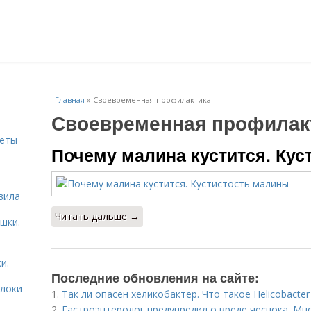
Главная
»
Своевременная профилактика
Своевременная профилак
веты
Почему малина кустится. Кус
ь
вила
Читать дальше →
шки.
и.
Последние обновления на сайте:
блоки
1.
Так ли опасен хеликобактер. Что такое Helicobacter 
2.
Гастроэнтеролог предупредил о вреде чеснока. Мн