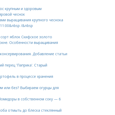
рос крупным и здоровым
яровой чеснок
тами выращивания крупного чеснока
11:00&nbsp /&nbsp
 сорт яблок Скифское золото
 окне. Особенности выращивания
 консервирования. Добавление статьи
й перец 'Паприка'. Старый
артофель в процессе хранения
ми или без? Выбираем огурцы для
 Помидоры в собственном соку — 6
особа отмыть до блеска стеклянный