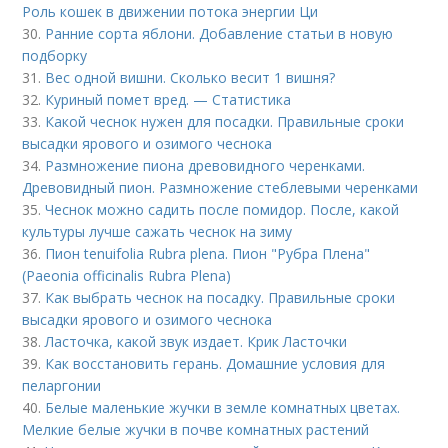
Роль кошек в движении потока энергии Ци
30.
Ранние сорта яблони. Добавление статьи в новую
подборку
31.
Вес одной вишни. Сколько весит 1 вишня?
32.
Куриный помет вред. — Статистика
33.
Какой чеснок нужен для посадки. Правильные сроки
высадки ярового и озимого чеснока
34.
Размножение пиона древовидного черенками.
Древовидный пион. Размножение стеблевыми черенками
35.
Чеснок можно садить после помидор. После, какой
культуры лучше сажать чеснок на зиму
36.
Пион tenuifolia Rubra plena. Пион "Рубра Плена"
(Paeonia officinalis Rubra Plena)
37.
Как выбрать чеснок на посадку. Правильные сроки
высадки ярового и озимого чеснока
38.
Ласточка, какой звук издает. Крик Ласточки
39.
Как восстановить герань. Домашние условия для
пеларгонии
40.
Белые маленькие жучки в земле комнатных цветах.
Мелкие белые жучки в почве комнатных растений