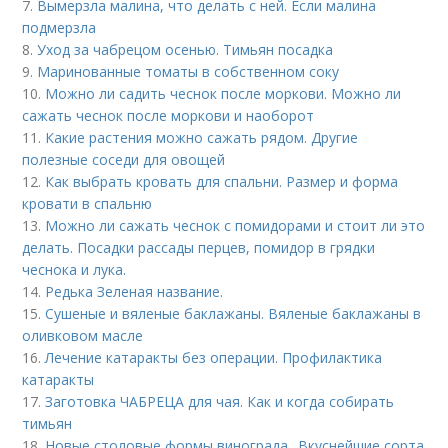
7.
Вымерзла малина, что делать с ней. Если малина
подмерзла
8.
Уход за чабрецом осенью. Тимьян посадка
9.
Маринованные томаты в собственном соку
10.
Можно ли садить чеснок после моркови. Можно ли
сажать чеснок после моркови и наоборот
11.
Какие растения можно сажать рядом. Другие
полезные соседи для овощей
12.
Как выбрать кровать для спальни. Размер и форма
кровати в спальню
13.
Можно ли сажать чеснок с помидорами и стоит ли это
делать. Посадки рассады перцев, помидор в грядки
чеснока и лука.
14.
Редька Зеленая название.
15.
Сушеные и вяленые баклажаны. Вяленые баклажаны в
оливковом масле
16.
Лечение катаракты без операции. Профилактика
катаракты
17.
Заготовка ЧАБРЕЦА для чая. Как и когда собирать
тимьян
18.
Новые столовые формы винограда.. Вкуснейшие сорта