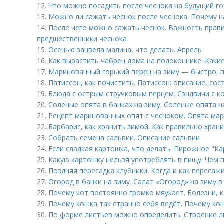
12.
Что можно посадить после чеснока на будущий го
13.
Можно ли сажать чеснок после чеснока. Почему н
14.
После чего можно сажать чеснок. Важность прав
предшественники чеснока
15.
Осенью зацвела малина, что делать. Апрель
16.
Как вырастить чабрец дома на подоконнике. Каки
17.
Маринованный горький перец на зиму — быстро, п
18.
Патиссон, как почистить. Патиссон: описание, сос
19.
Блюда с острым стручковым перцем. Сэндвичи с к
20.
Соленые опята в банках на зиму. Соленые опята н
21.
Рецепт маринованных опят с чесноком. Опята мар
22.
Барбарис, как хранить зимой. Как правильно хран
23.
Собрать семена сальвии. Описание сальвии
24.
Если сладкая картошка, что делать. Пирожное "Ка
25.
Какую картошку нельзя употреблять в пищу. Чем 
26.
Поздняя пересадка клубники. Когда и как пересаж
27.
Огород в банки на зиму. Салат «Огород» на зиму 
28.
Почему кот постоянно громко мяукает. Болезни, к
29.
Почему кошка так странно себя ведёт. Почему кош
30.
По форме листьев можно определить. Строение л