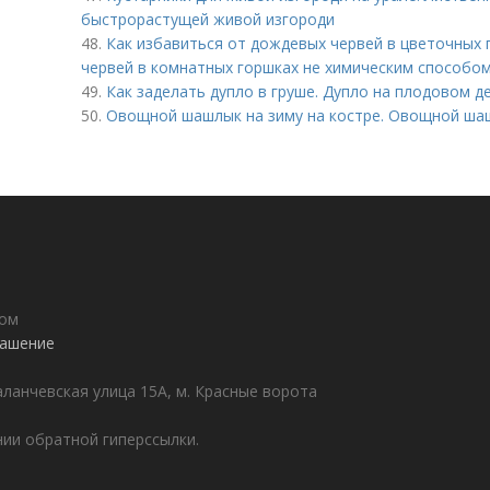
быстрорастущей живой изгороди
48.
Как избавиться от дождевых червей в цветочных 
червей в комнатных горшках не химическим способом
49.
Как заделать дупло в груше. Дупло на плодовом де
50.
Овощной шашлык на зиму на костре. Овощной шаш
дом
лашение
аланчевская улица 15А, м. Красные ворота
ии обратной гиперссылки.