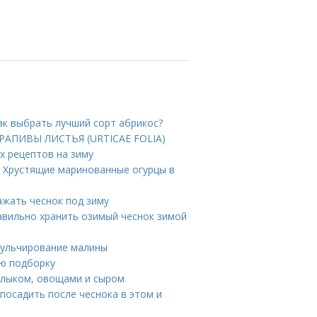
ак выбрать лучший сорт абрикос?
КРАПИВЫ ЛИСТЬЯ (URTICAE FOLIA)
ых рецептов на зиму
. Хрустящие маринованные огурцы в
сажать чеснок под зиму
равильно хранить озимый чеснок зимой
Мульчирование малины
ую подборку
шлыком, овощами и сыром
 посадить после чеснока в этом и