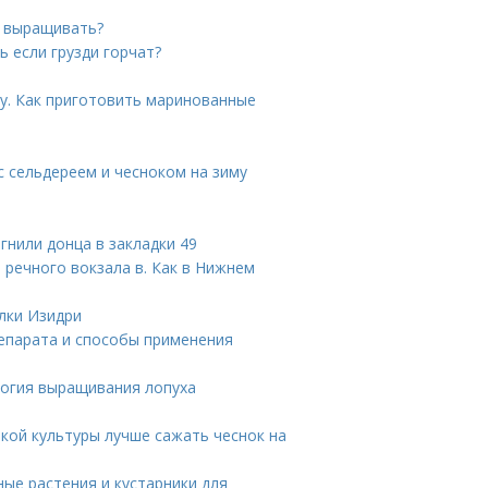
е выращивать?
ь если грузди горчат?
у. Как приготовить маринованные
с сельдереем и чесноком на зиму
 гнили донца в закладки 49
 речного вокзала в. Как в Нижнем
лки Изидри
репарата и способы применения
логия выращивания лопуха
акой культуры лучше сажать чеснок на
ные растения и кустарники для