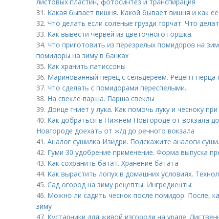
листовых пластин, фотосинтез и транспирация
31.
Какая бывает вишня. Какой бывает вишня и как е
32.
Что делать если соленые грузди горчат. Что делат
33.
Как вывести червей из цветочного горшка.
34.
Что приготовить из перезрелых помидоров на зим
помидоры на зиму в банках
35.
Как хранить патиссоны
36.
Маринованный перец с сельдереем. Рецепт перца 
37.
Что сделать с помидорами переспелыми.
38.
На свекле парша. Парша свеклы
39.
Донце гниет у лука. Как помочь луку и чесноку при
40.
Как добраться в Нижнем Новгороде от вокзала до
Новгороде доехать от ж/д до речного вокзала
41.
Аналог сушилка Изидри. Подскажите аналоги суши
42.
Гуми 30 удобрение применение. Форма выпуска п
43.
Как сохранить батат. Хранение батата
44.
Как вырастить лопух в домашних условиях. Техно
45.
Сад огород на зиму рецепты. Ингредиенты:
46.
Можно ли садить чеснок после помидор. После, к
зиму
47.
Кустарники для живой изгороди на урале. Листвен