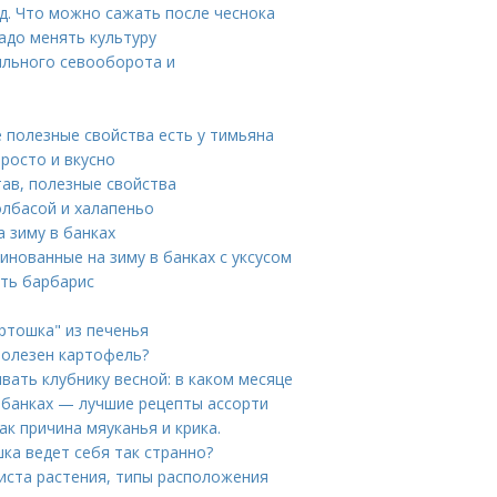
д. Что можно сажать после чеснока
адо менять культуру
ильного севооборота и
е полезные свойства есть у тимьяна
росто и вкусно
тав, полезные свойства
олбасой и халапеньо
а зиму в банках
инованные на зиму в банках с уксусом
ить барбарис
ртошка" из печенья
полезен картофель?
ивать клубнику весной: в каком месяце
в банках — лучшие рецепты ассорти
ак причина мяуканья и крика.
ка ведет себя так странно?
иста растения, типы расположения