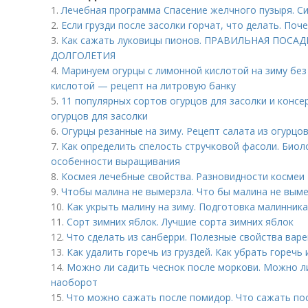
1.
Лечебная программа Спасение желчного пузыря. 
2.
Если грузди после засолки горчат, что делать. Поч
3.
Как сажать луковицы пионов. ПРАВИЛЬНАЯ ПОСА
ДОЛГОЛЕТИЯ
4.
Маринуем огурцы с лимонной кислотой на зиму без
кислотой — рецепт на литровую банку
5.
11 популярных сортов огурцов для засолки и консе
огурцов для засолки
6.
Огурцы резанные на зиму. Рецепт салата из огурцов
7.
Как определить спелость стручковой фасоли. Биол
особенности выращивания
8.
Космея лечебные свойства. Разновидности космеи
9.
Чтобы малина не вымерзла. Что бы малина не вым
10.
Как укрыть малину на зиму. Подготовка малинника
11.
Сорт зимних яблок. Лучшие сорта зимних яблок
12.
Что сделать из санберри. Полезные свойства вар
13.
Как удалить горечь из груздей. Как убрать горечь
14.
Можно ли садить чеснок после моркови. Можно л
наоборот
15.
Что можно сажать после помидор. Что сажать по