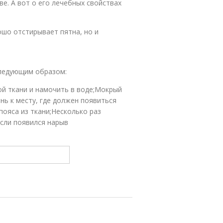
е. А вот о его лечебных свойствах
ошо отстирывает пятна, но и
следующим образом:
ой ткани и намочить в воде;Мокрый
ь к месту, где должен появиться
пояса из ткани;Несколько раз
Если появился нарыв