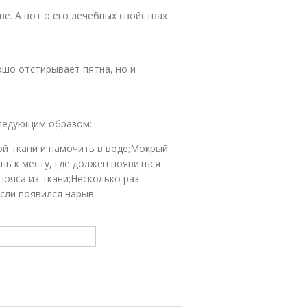
е. А вот о его лечебных свойствах
ошо отстирывает пятна, но и
следующим образом:
ой ткани и намочить в воде;Мокрый
ь к месту, где должен появиться
пояса из ткани;Несколько раз
Если появился нарыв