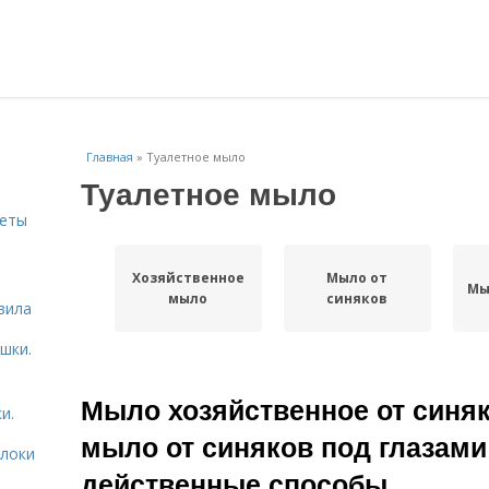
Главная
»
Туалетное мыло
Туалетное мыло
веты
Хозяйственное
Мыло от
ь
Мы
мыло
синяков
вила
шки.
Мыло хозяйственное от синяк
и.
мыло от синяков под глазами
блоки
действенные способы