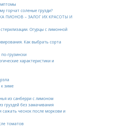
Симптомы
ему горчат соленые грузди?
ДКА ПИОНОВ – ЗАЛОГ ИХ КРАСОТЫ И
 стерилизации. Огурцы с лимонной
рвирования. Как выбрать сорта
 по-грузински
огические характеристики и
ерзла
 к зиме
енья из санберри с лимоном
 из груздей без замачивания
и сажать чеснок после моркови и
сле томатов