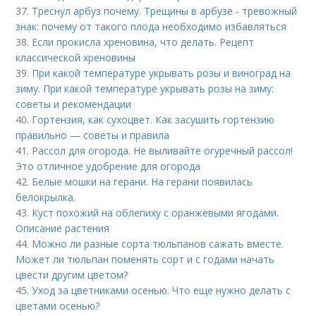
37.
Треснул арбуз почему. Трещины в арбузе - тревожный
знак: почему от такого плода необходимо избавляться
38.
Если прокисла хреновина, что делать. Рецепт
классической хреновины
39.
При какой температуре укрывать розы и виноград на
зиму. При какой температуре укрывать розы на зиму:
советы и рекомендации
40.
Гортензия, как сухоцвет. Как засушить гортензию
правильно — советы и правила
41.
Рассол для огорода. Не выливайте огуречный рассол!
Это отличное удобрение для огорода
42.
Белые мошки на герани. На герани появилась
белокрылка.
43.
Куст похожий на облепиху с оранжевыми ягодами.
Описание растения
44.
Можно ли разные сорта тюльпанов сажать вместе.
Может ли тюльпан поменять сорт и с годами начать
цвести другим цветом?
45.
Уход за цветниками осенью. Что еще нужно делать с
цветами осенью?