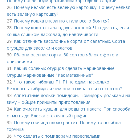
Почему после подмораживания картофель сладкий
26.
Почему нельзя есть зеленую картошку. Почему нельзя
есть зелёную картошку?
27.
Почему кошка внезапно стала всего боятся?
28.
Почему кошка стала вдруг ласковой. Что делать, если
кошка слишком ласковая, до навязчивости
29.
Как отличить засолочные сорта от салатных. Сорта
огурцов для засолки и салатов
30.
Яблони осенние сорта. 50 сортов яблок с фото и
описаниями
31.
Как из соленых огурцов сделать маринованные.
Огурцы маринованные "Как магазинные"
32.
Что такое гибриды F1. F1 не едим: насколько
безопасны гибриды и чем они отличаются от сортов?
33.
Аппетитные дольки помидоры. Помидоры дольками на
зиму – общие принципы приготовления
34.
Как очистить кувшин для воды от налета. Три способа
отмыть до блеска стеклянный графин
35.
Почему горчица плохо растет. Почему то погибла
горчица
36.
Что сделать с помидорами переспелыми.