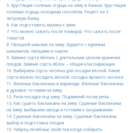
5.
Хрустящие солёные огурцы на зиму в банках. Хрустящие
соленые огурцы холодным способом. Рецепт на 3
литровую банку
6.
Как подготовить малину к зиме
7.
Что можно сажать после помидор. Что сажать после
томатов
8.
Овощной шашлык на зиму. Буррито с куриным
шашлыком, овощами и сыром
9.
Зимние сорта яблонь с длительным сроком хранения
плодов. Зимние сорта яблок – общая классификация
10.
Выбираем сорта чеснока для посадки весной. Какие
сорта можно посадить весной: посадка ярового чеснока
11.
Вяленые баклажаны в маринаде. Вяленые баклажаны
в духовке: готовим на зиму
12.
Репа посадка под зиму. Подзимний посев репы
13.
Как сушить баклажаны на зиму. Сушеные баклажаны
на зиму: выбираем овощи и готовим к засушиванию
14.
Сушеные баклажаны на зиму. Сушеные баклажаны:
выбор и подготовка плодов
15.
Чабрец лечебные свойства когда собирать.