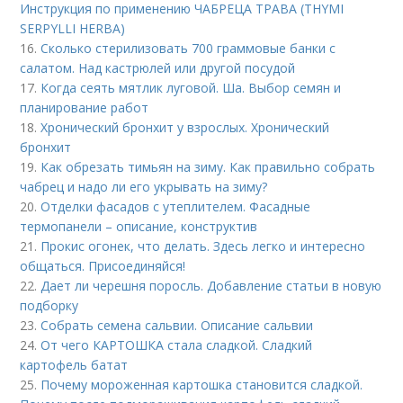
Инструкция по применению ЧАБРЕЦА ТРАВА (THYMI
SERPYLLI HERBA)
16.
Сколько стерилизовать 700 граммовые банки с
салатом. Над кастрюлей или другой посудой
17.
Когда сеять мятлик луговой. Ша. Выбор семян и
планирование работ
18.
Хронический бронхит у взрослых. Хронический
бронхит
19.
Как обрезать тимьян на зиму. Как правильно собрать
чабрец и надо ли его укрывать на зиму?
20.
Отделки фасадов с утеплителем. Фасадные
термопанели – описание, конструктив
21.
Прокис огонек, что делать. Здесь легко и интересно
общаться. Присоединяйся!
22.
Дает ли черешня поросль. Добавление статьи в новую
подборку
23.
Собрать семена сальвии. Описание сальвии
24.
От чего КАРТОШКА стала сладкой. Сладкий
картофель батат
25.
Почему мороженная картошка становится сладкой.