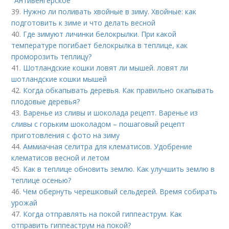
"Антивенгерское"
39.
Нужно ли поливать хвойные в зиму. Хвойные: как
подготовить к зиме и что делать весной
40.
Где зимуют личинки белокрылки. При какой
температуре погибает белокрылка в теплице, как
проморозить теплицу?
41.
Шотландские кошки ловят ли мышей. ловят ли
шотландские кошки мышей
42.
Когда обкапывать деревья. Как правильно окапывать
плодовые деревья?
43.
Варенье из сливы и шоколада рецепт. Варенье из
сливы с горьким шоколадом – пошаговый рецепт
приготовления с фото на зиму
44.
Аммиачная селитра для клематисов. Удобрение
клематисов весной и летом
45.
Как в теплице обновить землю. Как улучшить землю в
теплице осенью?
46.
Чем обернуть черешковый сельдерей. Время собирать
урожай
47.
Когда отправлять на покой гиппеаструм. Как
отправить гиппеаструм на покой?