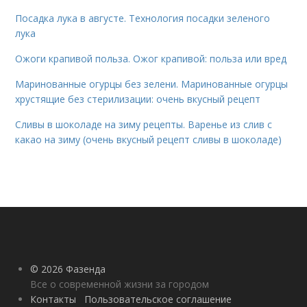
Посадка лука в августе. Технология посадки зеленого
лука
Ожоги крапивой польза. Ожог крапивой: польза или вред
Маринованные огурцы без зелени. Маринованные огурцы
хрустящие без стерилизации: очень вкусный рецепт
Сливы в шоколаде на зиму рецепты. Варенье из слив с
какао на зиму (очень вкусный рецепт сливы в шоколаде)
© 2026 Фазенда
Все о современной жизни за городом
Контакты
Пользовательское соглашение