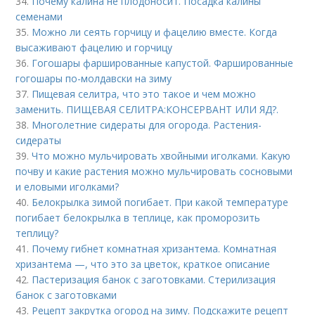
34.
Почему калина не плодоносит. Посадка калины
семенами
35.
Можно ли сеять горчицу и фацелию вместе. Когда
высаживают фацелию и горчицу
36.
Гогошары фаршированные капустой. Фаршированные
гогошары по-молдавски на зиму
37.
Пищевая селитра, что это такое и чем можно
заменить. ПИЩЕВАЯ СЕЛИТРА:КОНСЕРВАНТ ИЛИ ЯД?.
38.
Многолетние сидераты для огорода. Растения-
сидераты
39.
Что можно мульчировать хвойными иголками. Какую
почву и какие растения можно мульчировать сосновыми
и еловыми иголками?
40.
Белокрылка зимой погибает. При какой температуре
погибает белокрылка в теплице, как проморозить
теплицу?
41.
Почему гибнет комнатная хризантема. Комнатная
хризантема —, что это за цветок, краткое описание
42.
Пастеризация банок с заготовками. Стерилизация
банок с заготовками
43.
Рецепт закрутка огород на зиму. Подскажите рецепт