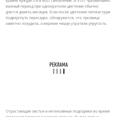
крайне нуждается в восстановлении. И этот чрезвычайно
важный период при однократном цветении обычно
длится девять месяцев. Если после цветения гиппеаструм
подвергнуть пересадке, обнаружится, что луковица
заметно похудела, а верхние чешуи утратили упругость.
Отрастающие листья и интенсивные подкормки во время
вегетации помогут растению вернуть былую силу и