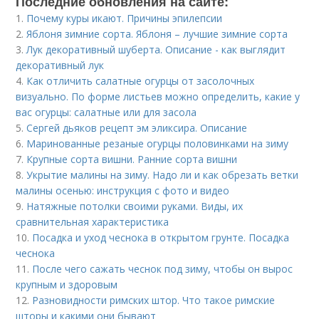
Последние обновления на сайте:
1.
Почему куры икают. Причины эпилепсии
2.
Яблоня зимние сорта. Яблоня – лучшие зимние сорта
3.
Лук декоративный шуберта. Описание - как выглядит
декоративный лук
4.
Как отличить салатные огурцы от засолочных
визуально. По форме листьев можно определить, какие у
вас огурцы: салатные или для засола
5.
Сергей дьяков рецепт эм эликсира. Описание
6.
Маринованные резаные огурцы половинками на зиму
7.
Крупные сорта вишни. Ранние сорта вишни
8.
Укрытие малины на зиму. Надо ли и как обрезать ветки
малины осенью: инструкция с фото и видео
9.
Натяжные потолки своими руками. Виды, их
сравнительная характеристика
10.
Посадка и уход чеснока в открытом грунте. Посадка
чеснока
11.
После чего сажать чеснок под зиму, чтобы он вырос
крупным и здоровым
12.
Разновидности римских штор. Что такое римские
шторы и какими они бывают