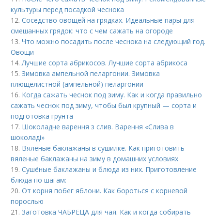
культуры перед посадкой чеснока
12.
Соседство овощей на грядках. Идеальные пары для
смешанных грядок: что с чем сажать на огороде
13.
Что можно посадить после чеснока на следующий год.
Овощи
14.
Лучшие сорта абрикосов. Лучшие сорта абрикоса
15.
Зимовка ампельной пеларгонии. Зимовка
плющелистной (ампельной) пеларгонии
16.
Когда сажать чеснок под зиму. Как и когда правильно
сажать чеснок под зиму, чтобы был крупный — сорта и
подготовка грунта
17.
Шоколадне варення з слив. Варення «Слива в
шоколаді»
18.
Вяленые баклажаны в сушилке. Как приготовить
вяленые баклажаны на зиму в домашних условиях
19.
Сушёные баклажаны и блюда из них. Приготовление
блюда по шагам:
20.
От корня побег яблони. Как бороться с корневой
порослью
21.
Заготовка ЧАБРЕЦА для чая. Как и когда собирать