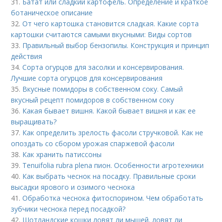
31.
Батат или сладкий картофель. Определение и краткое
ботаническое описание
32.
От чего картошка становится сладкая. Какие сорта
картошки считаются самыми вкусными: Виды сортов
33.
Правильный выбор бензопилы. Конструкция и принцип
действия
34.
Сорта огурцов для засолки и консервирования.
Лучшие сорта огурцов для консервирования
35.
Вкусные помидоры в собственном соку. Самый
вкусный рецепт помидоров в собственном соку
36.
Какая бывает вишня. Какой бывает вишня и как ее
выращивать?
37.
Как определить зрелость фасоли стручковой. Как не
опоздать со сбором урожая спаржевой фасоли
38.
Как хранить патиссоны
39.
Tenuifolia rubra plena пион. Особенности агротехники
40.
Как выбрать чеснок на посадку. Правильные сроки
высадки ярового и озимого чеснока
41.
Обработка чеснока фитоспорином. Чем обработать
зубчики чеснока перед посадкой?
42.
Шотландские кошки ловят ли мышей. ловят ли