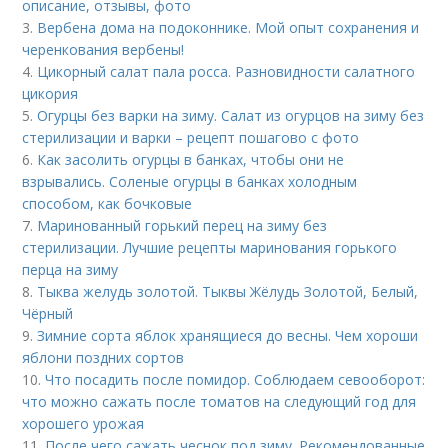
описание, отзывы, фото
3.
Вербена дома на подоконнике. Мой опыт сохранения и
черенкования вербены!
4.
Цикорный салат пала росса. Разновидности салатного
цикория
5.
Огурцы без варки на зиму. Салат из огурцов на зиму без
стерилизации и варки – рецепт пошагово с фото
6.
Как засолить огурцы в банках, чтобы они не
взрывались. Соленые огурцы в банках холодным
способом, как бочковые
7.
Маринованный горький перец на зиму без
стерилизации. Лучшие рецепты маринования горького
перца на зиму
8.
Тыква желудь золотой. Тыквы Жёлудь Золотой, Белый,
Чёрный
9.
Зимние сорта яблок хранящиеся до весны. Чем хороши
яблони поздних сортов
10.
Что посадить после помидор. Соблюдаем севооборот:
что можно сажать после томатов на следующий год для
хорошего урожая
11.
После чего сажать чеснок под зиму. Рекомендованные