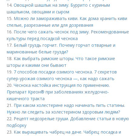
14.
Овощной шашлык на зиму. Буррито с куриным
шашлыком, овощами и сыром
15.
Можно ли замораживать киви. Как дома хранить киви
спелые, разрезанные или для дозревания
16.
После чего сажать чеснок под зиму. Рекомендованные
культуры перед посадкой чеснока
17.
Белый груздь горчит. Почему горчат отварные и
маринованные белые грузди?
18.
Как выбрать римские шторы. Что такое римские
шторы и какими они бывают
19.
7 способов посадки озимого чеснока. 7 секретов
супер-урожая озимого чеснока —, как надо сажать
20.
Чеснока настойка инструкция по применению.
Препарат Креон® при заболеваниях желудочно-
кишечного тракта
21.
При каком холестерине надо начинать пить статины.
Нужно ли следить за холестерином здоровым людям?
22.
Рецепт недозрелые груши. Добавление статьи в новую
подборку
23.
Как выращивать чабрец на даче. Чабрец: посадка и