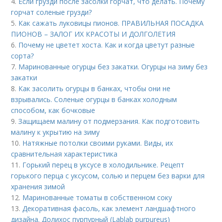
4.
Если грузди после засолки горчат, что делать. Почему
горчат соленые грузди?
5.
Как сажать луковицы пионов. ПРАВИЛЬНАЯ ПОСАДКА
ПИОНОВ – ЗАЛОГ ИХ КРАСОТЫ И ДОЛГОЛЕТИЯ
6.
Почему не цветет хоста. Как и когда цветут разные
сорта?
7.
Маринованные огурцы без закатки. Огурцы на зиму без
закатки
8.
Как засолить огурцы в банках, чтобы они не
взрывались. Соленые огурцы в банках холодным
способом, как бочковые
9.
Защищаем малину от подмерзания. Как подготовить
малину к укрытию на зиму
10.
Натяжные потолки своими руками. Виды, их
сравнительная характеристика
11.
Горький перец в уксусе в холодильнике. Рецепт
горького перца с уксусом, солью и перцем без варки для
хранения зимой
12.
Маринованные томаты в собственном соку
13.
Декоративная фасоль, как элемент ландшафтного
дизайна. Долихос пурпурный (Lablab purpureus)