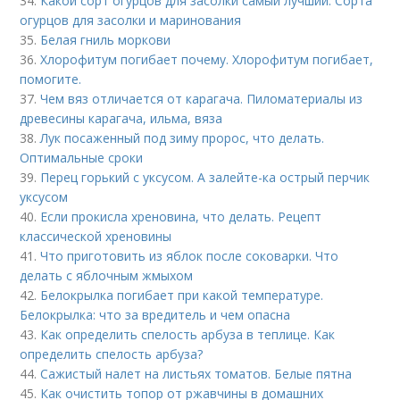
34.
Какой сорт огурцов для засолки самый лучший. Сорта
огурцов для засолки и маринования
35.
Белая гниль моркови
36.
Хлорофитум погибает почему. Хлорофитум погибает,
помогите.
37.
Чем вяз отличается от карагача. Пиломатериалы из
древесины карагача, ильма, вяза
38.
Лук посаженный под зиму пророс, что делать.
Оптимальные сроки
39.
Перец горький с уксусом. А залейте-ка острый перчик
уксусом
40.
Если прокисла хреновина, что делать. Рецепт
классической хреновины
41.
Что приготовить из яблок после соковарки. Что
делать с яблочным жмыхом
42.
Белокрылка погибает при какой температуре.
Белокрылка: что за вредитель и чем опасна
43.
Как определить спелость арбуза в теплице. Как
определить спелость арбуза?
44.
Сажистый налет на листьях томатов. Белые пятна
45.
Как очистить топор от ржавчины в домашних