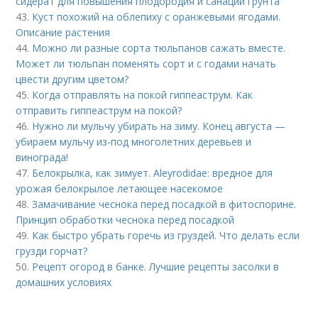
сидерат для повышения плодородия и санации грунта
43.
Куст похожий на облепиху с оранжевыми ягодами.
Описание растения
44.
Можно ли разные сорта тюльпанов сажать вместе.
Может ли тюльпан поменять сорт и с годами начать
цвести другим цветом?
45.
Когда отправлять на покой гиппеаструм. Как
отправить гиппеаструм на покой?
46.
Нужно ли мульчу убирать на зиму. Конец августа —
убираем мульчу из-под многолетних деревьев и
винограда!
47.
Белокрылка, как зимует. Aleyrodidae: вредное для
урожая белокрылое летающее насекомое
48.
Замачивание чеснока перед посадкой в фитоспорине.
Принцип обработки чеснока перед посадкой
49.
Как быстро убрать горечь из груздей. Что делать если
грузди горчат?
50.
Рецепт огород в банке. Лучшие рецепты засолки в
домашних условиях