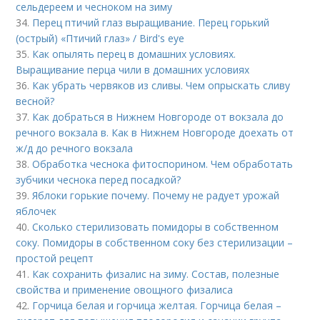
сельдереем и чесноком на зиму
34.
Перец птичий глаз выращивание. Перец горький
(острый) «Птичий глаз» / Bird's eye
35.
Как опылять перец в домашних условиях.
Выращивание перца чили в домашних условиях
36.
Как убрать червяков из сливы. Чем опрыскать сливу
весной?
37.
Как добраться в Нижнем Новгороде от вокзала до
речного вокзала в. Как в Нижнем Новгороде доехать от
ж/д до речного вокзала
38.
Обработка чеснока фитоспорином. Чем обработать
зубчики чеснока перед посадкой?
39.
Яблоки горькие почему. Почему не радует урожай
яблочек
40.
Сколько стерилизовать помидоры в собственном
соку. Помидоры в собственном соку без стерилизации –
простой рецепт
41.
Как сохранить физалис на зиму. Состав, полезные
свойства и применение овощного физалиса
42.
Горчица белая и горчица желтая. Горчица белая –