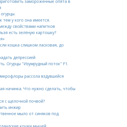
приготовить замороженные опята в
я
огурцы.
к тем у кого она имеется.
 между свойствами напитков
льзя есть зелёную картошку?
ия»
если кошка слишком ласковая, до
радать депрессией
ь. Огурцы "Изумрудный поток" F1.
з микрофлоры рассола вздувшейся
ая начинка. Что нужно сделать, чтобы
ся с щелочной почвой?
нить инжир
ственное мыло от синяков под
тландские кошки мышей