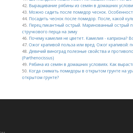
42.
Выращивание рябины из семян в домашних условия
43.
Можно садить после помидор чеснок. Особенност
44.
Посадить чеснок после помидор. После, какой кул
45.
Перец пикантный острый. Маринованный острый п
стручкового перца на зиму
46.
Почему камелия не цветет. Камелия - капризна? Во
47.
Ожог крапивой польза или вред. Ожог крапивой: п
48.
Девичий виноград полезные свойства и противопо
(Parthenocissus)
49.
Рябина из семян в домашних условиях. Как выраст
50.
Когда снимать помидоры в открытом грунте на ур
открытом грунте?
дом