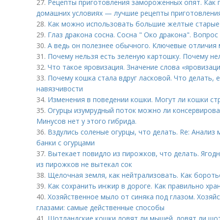
27.
Рецепты приготовления замороженных опят. Как 
домашних условиях — лучшие рецепты приготовлени
28.
Как можно использовать большие желтые старые 
29.
Глаз дракона сосна. Сосна " Око дракона". Вопрос 
30.
А ведь он полезнее обычного. Ключевые отличия
31.
Почему нельзя есть зеленую картошку. Почему не
32.
Что такое яровизация. Значение слова «яровизац
33.
Почему кошка стала вдруг ласковой. Что делать, 
навязчивости
34.
Изменения в поведении кошки. Могут ли кошки ст
35.
Огурцы изумрудный поток можно ли консервироват
Минусов нет у этого гибрида.
36.
Вздулись соленые огурцы, что делать. Re: Анали
банки с огурцами
37.
Вытекает повидло из пирожков, что делать. Ягодн
из пирожков не вытекал сок
38.
Щелочная земля, как нейтрализовать. Как бороть
39.
Как сохранить инжир в дороге. Как правильно хра
40.
Хозяйственное мыло от синяка под глазом. Хозяй
глазами: самые действенные способы
41.
Шотландские кошки ловят ли мышей. ловят ли шо