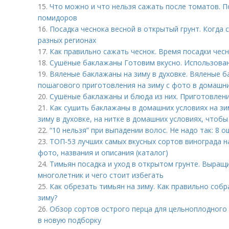
15.
Что можно и что нельзя сажать после томатов. 
помидоров
16.
Посадка чеснока весной в открытый грунт. Когда с
разных регионах
17.
Как правильно сажать чеснок. Время посадки чес
18.
Сушёные баклажаны Готовим вкусно. Использован
19.
Вяленые баклажаны на зиму в духовке. Вяленые б
пошагового приготовления на зиму с фото в домашни
20.
Сушёные баклажаны и блюда из них. Приготовлени
21.
Как сушить баклажаны в домашних условиях на зи
зиму в духовке, на нитке в домашних условиях, чтобы
22.
“10 нельзя” при выпадении волос. Не надо так: 8 
23.
ТОП-53 лучших самых вкусных сортов винограда на
фото, названия и описания (каталог)
24.
Тимьян посадка и уход в открытом грунте. Выращи
многолетник и чего стоит избегать
25.
Как обрезать тимьян на зиму. Как правильно собр
зиму?
26.
Обзор сортов острого перца для цельноплодного
в новую подборку