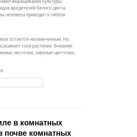
равил выращивания культуры,
идов вредителей белого цвета,
ы человека приводит к гибели
мое остается незамеченным. Но
ысасывает соки растения. Внешние
ченные листочки, завялые цветочки,
а:
мле в комнатных
в почве комнатных