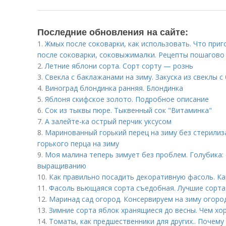
Последние обновления на сайте:
1.
Жмых после соковарки, как использовать. Что приг
после соковарки, соковыжималки. Рецепты пошагово
2.
Летние яблони сорта. Сорт сорту — рознь
3.
Свекла с баклажанами на зиму. Закуска из свеклы с
4.
Виноград блондинка ранняя. Блондинка
5.
Яблоня скифское золото. Подробное описание
6.
Сок из тыквы пюре. Тыквенный сок "Витаминка"
7.
А залейте-ка острый перчик уксусом
8.
Маринованный горький перец на зиму без стерилиз
горького перца на зиму
9.
Моя малина теперь зимует без проблем. Голубика: 
выращиванию
10.
Как правильно посадить декоративную фасоль. Ка
11.
Фасоль вьющаяся сорта съедобная. Лучшие сорта
12.
Маринад сад огород. Консервируем на зиму огород!
13.
Зимние сорта яблок хранящиеся до весны. Чем хо
14.
Томаты, как предшественники для других.. Почем