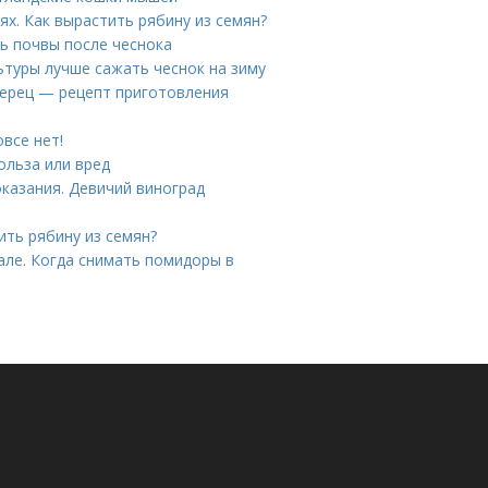
х. Как вырастить рябину из семян?
ь почвы после чеснока
ьтуры лучше сажать чеснок на зиму
ерец — рецепт приготовления
все нет!
ольза или вред
казания. Девичий виноград
ить рябину из семян?
але. Когда снимать помидоры в