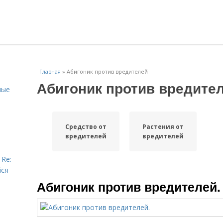
Главная
»
Абигоник против вредителей
Абигоник против вредите
ные
Средство от
Растения от
вредителей
вредителей
 Re:
йся
Абигоник против вредителей.