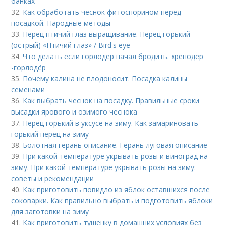
банках
32.
Как обработать чеснок фитоспорином перед
посадкой. Народные методы
33.
Перец птичий глаз выращивание. Перец горький
(острый) «Птичий глаз» / Bird's eye
34.
Что делать если горлодер начал бродить. хренодёр
-горлодёр
35.
Почему калина не плодоносит. Посадка калины
семенами
36.
Как выбрать чеснок на посадку. Правильные сроки
высадки ярового и озимого чеснока
37.
Перец горький в уксусе на зиму. Как замариновать
горький перец на зиму
38.
Болотная герань описание. Герань луговая описание
39.
При какой температуре укрывать розы и виноград на
зиму. При какой температуре укрывать розы на зиму:
советы и рекомендации
40.
Как приготовить повидло из яблок оставшихся после
соковарки. Как правильно выбрать и подготовить яблоки
для заготовки на зиму
41.
Как приготовить тушенку в домашних условиях без