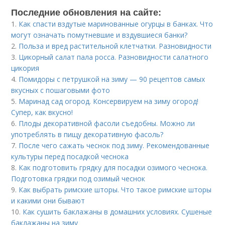
Последние обновления на сайте:
1.
Как спасти вздутые маринованные огурцы в банках. Что
могут означать помутневшие и вздувшиеся банки?
2.
Польза и вред растительной клетчатки. Разновидности
3.
Цикорный салат пала росса. Разновидности салатного
цикория
4.
Помидоры с петрушкой на зиму — 90 рецептов самых
вкусных с пошаговыми фото
5.
Маринад сад огород. Консервируем на зиму огород!
Супер, как вкусно!
6.
Плоды декоративной фасоли съедобны. Можно ли
употреблять в пищу декоративную фасоль?
7.
После чего сажать чеснок под зиму. Рекомендованные
культуры перед посадкой чеснока
8.
Как подготовить грядку для посадки озимого чеснока.
Подготовка грядки под озимый чеснок
9.
Как выбрать римские шторы. Что такое римские шторы
и какими они бывают
10.
Как сушить баклажаны в домашних условиях. Сушеные
баклажаны на зиму