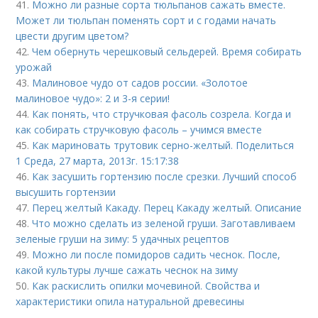
41.
Можно ли разные сорта тюльпанов сажать вместе.
Может ли тюльпан поменять сорт и с годами начать
цвести другим цветом?
42.
Чем обернуть черешковый сельдерей. Время собирать
урожай
43.
Малиновое чудо от садов россии. «Золотое
малиновое чудо»: 2 и 3-я серии!
44.
Как понять, что стручковая фасоль созрела. Когда и
как собирать стручковую фасоль – учимся вместе
45.
Как мариновать трутовик серно-желтый. Поделиться
1 Среда, 27 марта, 2013г. 15:17:38
46.
Как засушить гортензию после срезки. Лучший способ
высушить гортензии
47.
Перец желтый Какаду. Перец Какаду желтый. Описание
48.
Что можно сделать из зеленой груши. Заготавливаем
зеленые груши на зиму: 5 удачных рецептов
49.
Можно ли после помидоров садить чеснок. После,
какой культуры лучше сажать чеснок на зиму
50.
Как раскислить опилки мочевиной. Свойства и
характеристики опила натуральной древесины