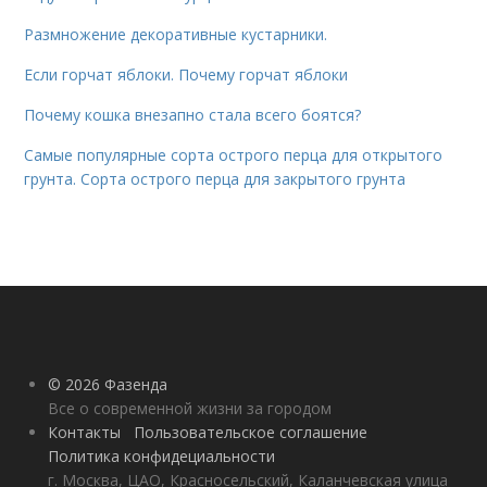
Размножение декоративные кустарники.
Если горчат яблоки. Почему горчат яблоки
Почему кошка внезапно стала всего боятся?
Самые популярные сорта острого перца для открытого
грунта. Сорта острого перца для закрытого грунта
© 2026 Фазенда
Все о современной жизни за городом
Контакты
Пользовательское соглашение
Политика конфидециальности
г. Москва, ЦАО, Красносельский, Каланчевская улица