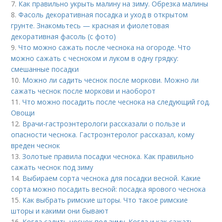
7.
Как правильно укрыть малину на зиму. Обрезка малины
8.
Фасоль декоративная посадка и уход в открытом
грунте. Знакомьтесь — красная и фиолетовая
декоративная фасоль (с фото)
9.
Что можно сажать после чеснока на огороде. Что
можно сажать с чесноком и луком в одну грядку:
смешанные посадки
10.
Можно ли садить чеснок после моркови. Можно ли
сажать чеснок после моркови и наоборот
11.
Что можно посадить после чеснока на следующий год.
Овощи
12.
Врачи-гастроэнтерологи рассказали о пользе и
опасности чеснока. Гастроэнтеролог рассказал, кому
вреден чеснок
13.
Золотые правила посадки чеснока. Как правильно
сажать чеснок под зиму
14.
Выбираем сорта чеснока для посадки весной. Какие
сорта можно посадить весной: посадка ярового чеснока
15.
Как выбрать римские шторы. Что такое римские
шторы и какими они бывают
16.
Когда садить чеснок под зиму. Когда и как сажать