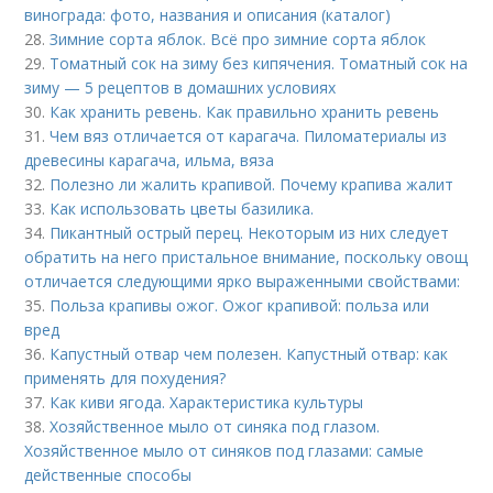
винограда: фото, названия и описания (каталог)
28.
Зимние сорта яблок. Всё про зимние сорта яблок
29.
Томатный сок на зиму без кипячения. Томатный сок на
зиму — 5 рецептов в домашних условиях
30.
Как хранить ревень. Как правильно хранить ревень
31.
Чем вяз отличается от карагача. Пиломатериалы из
древесины карагача, ильма, вяза
32.
Полезно ли жалить крапивой. Почему крапива жалит
33.
Как использовать цветы базилика.
34.
Пикантный острый перец. Некоторым из них следует
обратить на него пристальное внимание, поскольку овощ
отличается следующими ярко выраженными свойствами:
35.
Польза крапивы ожог. Ожог крапивой: польза или
вред
36.
Капустный отвар чем полезен. Капустный отвар: как
применять для похудения?
37.
Как киви ягода. Характеристика культуры
38.
Хозяйственное мыло от синяка под глазом.
Хозяйственное мыло от синяков под глазами: самые
действенные способы