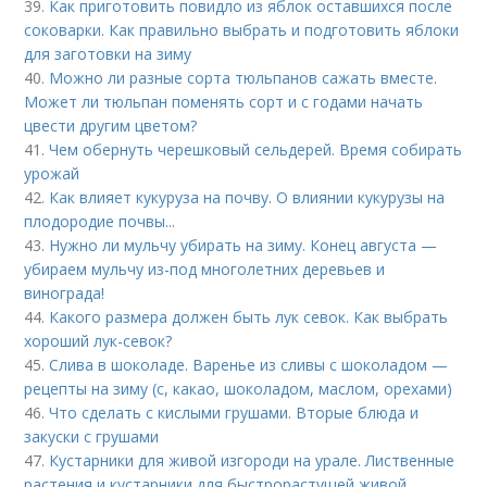
39.
Как приготовить повидло из яблок оставшихся после
соковарки. Как правильно выбрать и подготовить яблоки
для заготовки на зиму
40.
Можно ли разные сорта тюльпанов сажать вместе.
Может ли тюльпан поменять сорт и с годами начать
цвести другим цветом?
41.
Чем обернуть черешковый сельдерей. Время собирать
урожай
42.
Как влияет кукуруза на почву. О влиянии кукурузы на
плодородие почвы...
43.
Нужно ли мульчу убирать на зиму. Конец августа —
убираем мульчу из-под многолетних деревьев и
винограда!
44.
Какого размера должен быть лук севок. Как выбрать
хороший лук-севок?
45.
Слива в шоколаде. Варенье из сливы с шоколадом —
рецепты на зиму (с, какао, шоколадом, маслом, орехами)
46.
Что сделать с кислыми грушами. Вторые блюда и
закуски с грушами
47.
Кустарники для живой изгороди на урале. Лиственные
растения и кустарники для быстрорастущей живой