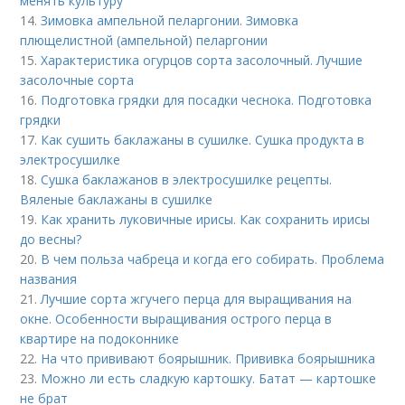
менять культуру
14.
Зимовка ампельной пеларгонии. Зимовка
плющелистной (ампельной) пеларгонии
15.
Характеристика огурцов сорта засолочный. Лучшие
засолочные сорта
16.
Подготовка грядки для посадки чеснока. Подготовка
грядки
17.
Как сушить баклажаны в сушилке. Сушка продукта в
электросушилке
18.
Сушка баклажанов в электросушилке рецепты.
Вяленые баклажаны в сушилке
19.
Как хранить луковичные ирисы. Как сохранить ирисы
до весны?
20.
В чем польза чабреца и когда его собирать. Проблема
названия
21.
Лучшие сорта жгучего перца для выращивания на
окне. Особенности выращивания острого перца в
квартире на подоконнике
22.
На что прививают боярышник. Прививка боярышника
23.
Можно ли есть сладкую картошку. Батат — картошке
не брат