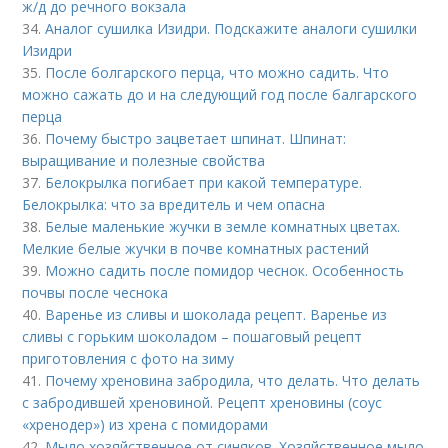
ж/д до речного вокзала
34.
Аналог сушилка Изидри. Подскажите аналоги сушилки
Изидри
35.
После болгарского перца, что можно садить. Что
можно сажать до и на следующий год после балгарского
перца
36.
Почему быстро зацветает шпинат. Шпинат:
выращивание и полезные свойства
37.
Белокрылка погибает при какой температуре.
Белокрылка: что за вредитель и чем опасна
38.
Белые маленькие жучки в земле комнатных цветах.
Мелкие белые жучки в почве комнатных растений
39.
Можно садить после помидор чеснок. Особенность
почвы после чеснока
40.
Варенье из сливы и шоколада рецепт. Варенье из
сливы с горьким шоколадом – пошаговый рецепт
приготовления с фото на зиму
41.
Почему хреновина забродила, что делать. Что делать
с забродившей хреновиной. Рецепт хреновины (соус
«хренодер») из хрена с помидорами
42.
Мыло хозяйственное от синяков. Хозяйственное мыло