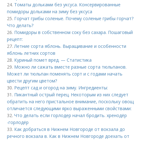
24.
Томаты дольками без уксуса. Консервированные
помидоры дольками на зиму без уксуса
25.
Горчат грибы соленые. Почему соленые грибы горчат?
Что делать?
26.
Помидоры в собственном соку без сахара. Пошаговый
рецепт:
27.
Летние сорта яблонь. Выращивание и особенности
яблонь летних сортов
28.
Куриный помет вред. — Статистика
29.
Можно ли сажать вместе разные сорта тюльпанов.
Может ли тюльпан поменять сорт и с годами начать
цвести другим цветом?
30.
Рецепт сад и огород на зиму. Ингредиенты:
31.
Пикантный острый перец. Некоторым из них следует
обратить на него пристальное внимание, поскольку овощ
отличается следующими ярко выраженными свойствами:
32.
Что делать если горлодер начал бродить. хренодёр
-горлодёр
33.
Как добраться в Нижнем Новгороде от вокзала до
речного вокзала в. Как в Нижнем Новгороде доехать от