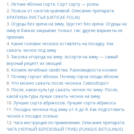
1.
Летние яблони сорта. Сорт сорту — рознь
2.
Польза от ожогов крапивой. Описание препарата
КРАПИВЫ ЛИСТЬЯ (URTICAE FOLIA)
3.
Огурцы без хрена на зиму. Хрустят без хрена. Огурцы на
зиму в банках закрываю только так: другие варианты не
признаю.
4.
Какие головки чеснока оставлять на посадку. Как
сажать чеснок под зиму
5.
Засолка огорода на зиму. Ассорти на зиму — самый
вкусный рецепт из овощей
6.
Космея лечебные свойства. Разновидности космеи
7.
Почему горчат яблоки. Почему горча плоды яблони
8.
Что можно сажать после чеснока. Севооборот
9.
После, каких культур сажать чеснок по зиму. После,
какой культуры лучше сажать чеснок на зиму
10.
Лучшие сорта абрикосов. Лучшие сорта абрикоса
11.
Посадка чеснока под зиму от А до Я. Как подготовить
чеснок к посадке осенью
12.
Чага инструкция по применению. Описание препарата
ЧАГА (ЧЕРНЫЙ БЕРЕЗОВЫЙ ГРИБ) (FUNGUS BETULINUS)