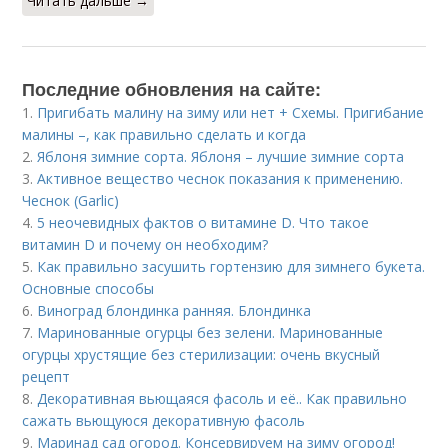
Читать дальше →
Последние обновления на сайте:
1.
Пригибать малину на зиму или нет + Схемы. Пригибание
малины –, как правильно сделать и когда
2.
Яблоня зимние сорта. Яблоня – лучшие зимние сорта
3.
Активное вещество чеснок показания к применению.
Чеснок (Garlic)
4.
5 неочевидных фактов о витамине D. Что такое
витамин D и почему он необходим?
5.
Как правильно засушить гортензию для зимнего букета.
Основные способы
6.
Виноград блондинка ранняя. Блондинка
7.
Маринованные огурцы без зелени. Маринованные
огурцы хрустящие без стерилизации: очень вкусный
рецепт
8.
Декоративная вьющаяся фасоль и её.. Как правильно
сажать вьющуюся декоративную фасоль
9.
Маринад сад огород. Консервируем на зиму огород!