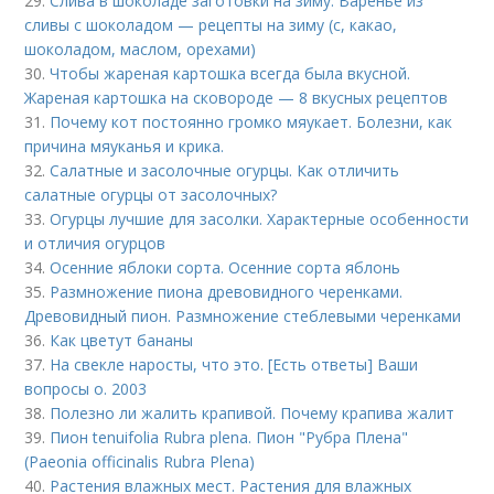
29.
Слива в шоколаде заготовки на зиму. Варенье из
сливы с шоколадом — рецепты на зиму (с, какао,
шоколадом, маслом, орехами)
30.
Чтобы жареная картошка всегда была вкусной.
Жареная картошка на сковороде — 8 вкусных рецептов
31.
Почему кот постоянно громко мяукает. Болезни, как
причина мяуканья и крика.
32.
Салатные и засолочные огурцы. Как отличить
салатные огурцы от засолочных?
33.
Огурцы лучшие для засолки. Характерные особенности
и отличия огурцов
34.
Осенние яблоки сорта. Осенние сорта яблонь
35.
Размножение пиона древовидного черенками.
Древовидный пион. Размножение стеблевыми черенками
36.
Как цветут бананы
37.
На свекле наросты, что это. [Есть ответы] Ваши
вопросы о. 2003
38.
Полезно ли жалить крапивой. Почему крапива жалит
39.
Пион tenuifolia Rubra plena. Пион "Рубра Плена"
(Paeonia officinalis Rubra Plena)
40.
Растения влажных мест. Растения для влажных