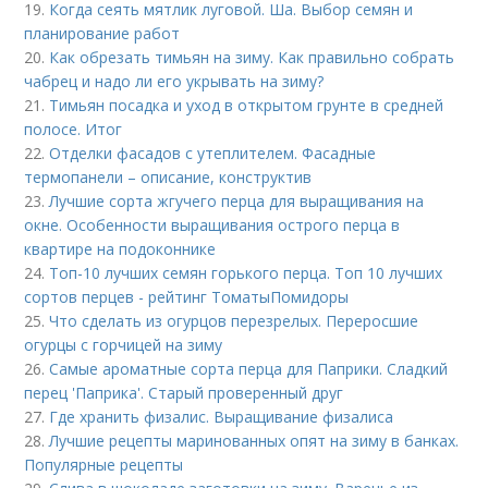
19.
Когда сеять мятлик луговой. Ша. Выбор семян и
планирование работ
20.
Как обрезать тимьян на зиму. Как правильно собрать
чабрец и надо ли его укрывать на зиму?
21.
Тимьян посадка и уход в открытом грунте в средней
полосе. Итог
22.
Отделки фасадов с утеплителем. Фасадные
термопанели – описание, конструктив
23.
Лучшие сорта жгучего перца для выращивания на
окне. Особенности выращивания острого перца в
квартире на подоконнике
24.
Топ-10 лучших семян горького перца. Топ 10 лучших
сортов перцев - рейтинг ТоматыПомидоры
25.
Что сделать из огурцов перезрелых. Переросшие
огурцы с горчицей на зиму
26.
Самые ароматные сорта перца для Паприки. Сладкий
перец 'Паприка'. Старый проверенный друг
27.
Где хранить физалис. Выращивание физалиса
28.
Лучшие рецепты маринованных опят на зиму в банках.
Популярные рецепты