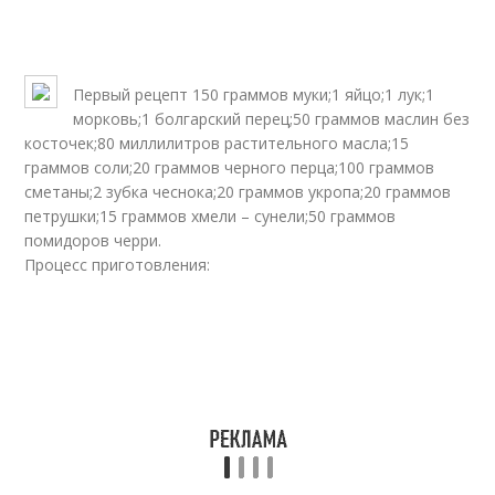
Первый рецепт 150 граммов муки;1 яйцо;1 лук;1
морковь;1 болгарский перец;50 граммов маслин без
косточек;80 миллилитров растительного масла;15
граммов соли;20 граммов черного перца;100 граммов
сметаны;2 зубка чеснока;20 граммов укропа;20 граммов
петрушки;15 граммов хмели – сунели;50 граммов
помидоров черри.
Процесс приготовления: