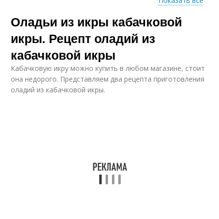
Показать все
Оладьи из икры кабачковой
Завтрак с кабачковой
Икра на завтрак
икрой
икры. Рецепт оладий из
кабачковой икры
Кабачковую икру можно купить в любом магазине, стоит
Икры на завтрак
Мясной фарш
она недорого. Представляем два рецепта приготовления
оладий из кабачковой икры.
Пирожки с
Кабачковые пирожки
кабачковой икрой
Ингредиенты для
кабачковые пирожки