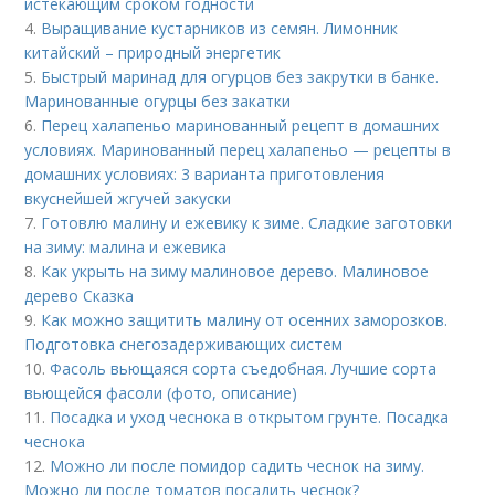
истекающим сроком годности
4.
Выращивание кустарников из семян. Лимонник
китайский – природный энергетик
5.
Быстрый маринад для огурцов без закрутки в банке.
Маринованные огурцы без закатки
6.
Перец халапеньо маринованный рецепт в домашних
условиях. Маринованный перец халапеньо — рецепты в
домашних условиях: 3 варианта приготовления
вкуснейшей жгучей закуски
7.
Готовлю малину и ежевику к зиме. Сладкие заготовки
на зиму: малина и ежевика
8.
Как укрыть на зиму малиновое дерево. Малиновое
дерево Сказка
9.
Как можно защитить малину от осенних заморозков.
Подготовка снегозадерживающих систем
10.
Фасоль вьющаяся сорта съедобная. Лучшие сорта
вьющейся фасоли (фото, описание)
11.
Посадка и уход чеснока в открытом грунте. Посадка
чеснока
12.
Можно ли после помидор садить чеснок на зиму.
Можно ли после томатов посадить чеснок?