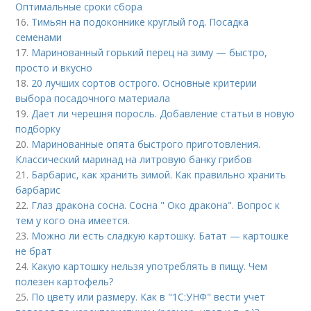
Оптимальные сроки сбора
16.
Тимьян на подоконнике круглый год. Посадка
семенами
17.
Маринованный горький перец на зиму — быстро,
просто и вкусно
18.
20 лучших сортов острого. Основные критерии
выбора посадочного материала
19.
Дает ли черешня поросль. Добавление статьи в новую
подборку
20.
Маринованные опята быстрого приготовления.
Классический маринад на литровую банку грибов
21.
Барбарис, как хранить зимой. Как правильно хранить
барбарис
22.
Глаз дракона сосна. Сосна " Око дракона". Вопрос к
тем у кого она имеется.
23.
Можно ли есть сладкую картошку. Батат — картошке
не брат
24.
Какую картошку нельзя употреблять в пищу. Чем
полезен картофель?
25.
По цвету или размеру. Как в "1С:УНФ" вести учет