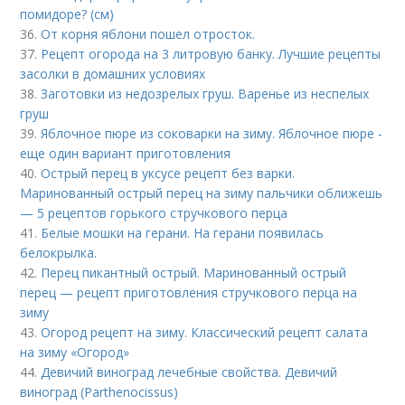
помидоре? (см)
36.
От корня яблони пошел отросток.
37.
Рецепт огорода на 3 литровую банку. Лучшие рецепты
засолки в домашних условиях
38.
Заготовки из недозрелых груш. Варенье из неспелых
груш
39.
Яблочное пюре из соковарки на зиму. Яблочное пюре -
еще один вариант приготовления
40.
Острый перец в уксусе рецепт без варки.
Маринованный острый перец на зиму пальчики оближешь
— 5 рецептов горького стручкового перца
41.
Белые мошки на герани. На герани появилась
белокрылка.
42.
Перец пикантный острый. Маринованный острый
перец — рецепт приготовления стручкового перца на
зиму
43.
Огород рецепт на зиму. Классический рецепт салата
на зиму «Огород»
44.
Девичий виноград лечебные свойства. Девичий
виноград (Parthenocissus)