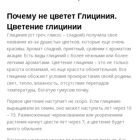
Почему не цветет Глициния.
Цветение глицинии
Глициния (от греч. гликос – сладкий) получила свое
название из-за душистых цветков, которые еще очень
красивы. Аромат сладкий, приятный, сравним с ароматом
акации. Есть виды глициний с более нежными или более
легкими ароматами. Цветение глицинии – это не только
красота осязаемая, но еще красота обонятельная. Все
глицинии обожают условия произрастания своей родины:
свет, тепло, влажность, отсутствие перепадов
температуры, богатую гумусом почву.
Первое цветение наступает не скоро. Если глицинию
выращивали из семян, оно может наступить лет через 10
– 15. Размноженные черенкованием или укоренением
растения начнут цвести лет через 7, а цветение будет
много обильнее.
Растение начинает цвести до распускания листьев. Как