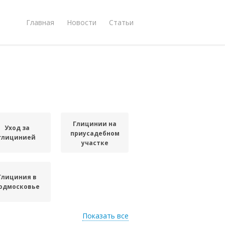
Главная
Новости
Статьи
Глицинии на
Уход за
приусадебном
глицинией
участке
Глициния в
одмосковье
Показать все