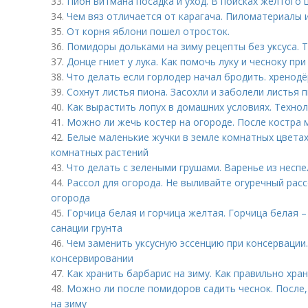
33.
Пион витмана посадка и уход. В поисках жёлтого 
34.
Чем вяз отличается от карагача. Пиломатериалы и
35.
От корня яблони пошел отросток.
36.
Помидоры дольками на зиму рецепты без уксуса. Т
37.
Донце гниет у лука. Как помочь луку и чесноку при
38.
Что делать если горлодер начал бродить. хренодё
39.
Сохнут листья пиона. Засохли и заболели листья 
40.
Как вырастить лопух в домашних условиях. Техно
41.
Можно ли жечь костер на огороде. После костра
42.
Белые маленькие жучки в земле комнатных цветах
комнатных растений
43.
Что делать с зелеными грушами. Варенье из неспе
44.
Рассол для огорода. Не выливайте огуречный расс
огорода
45.
Горчица белая и горчица желтая. Горчица белая 
санации грунта
46.
Чем заменить уксусную эссенцию при консервации.
консервировании
47.
Как хранить барбарис на зиму. Как правильно хра
48.
Можно ли после помидоров садить чеснок. После,
на зиму