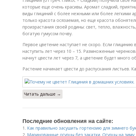
Глициния (от греч. гликос – сладкий) получила свое н
которые еще очень красивы. Аромат сладкий, приятны
виды глициний с более нежными или более легкими а
только красота осязаемая, но еще красота обонятел
произрастания своей родины: свет, тепло, влажность
богатую гумусом почву.
Первое цветение наступает не скоро. Если глицинию
наступить лет через 10 – 15. Размноженные черенко
начнут цвести лет через 7, а цветение будет много о
Растение начинает цвести до распускания листьев. Ка
Читать дальше →
Последние обновления на сайте:
1.
Как правильно засушить гортензию для зимнего бу
2.
Маринованные огурцы без закатки. Огурцы на зиму 