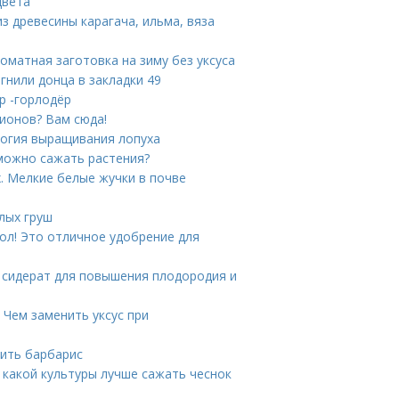
цвета
з древесины карагача, ильма, вяза
оматная заготовка на зиму без уксуса
 гнили донца в закладки 49
р -горлодёр
пионов? Вам сюда!
логия выращивания лопуха
 можно сажать растения?
. Мелкие белые жучки в почве
лых груш
ол! Это отличное удобрение для
– сидерат для повышения плодородия и
 Чем заменить уксус при
нить барбарис
 какой культуры лучше сажать чеснок