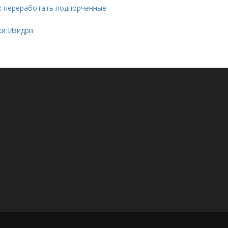
ак переработать подпорченные
ки Изидри