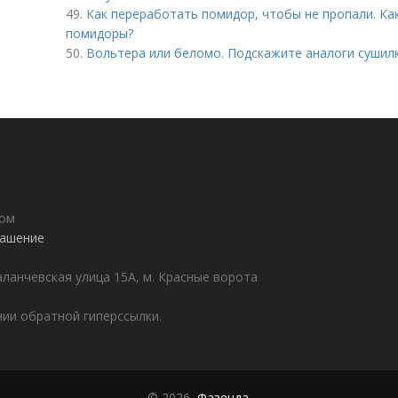
49.
Как переработать помидор, чтобы не пропали. К
помидоры?
50.
Вольтера или беломо. Подскажите аналоги сушил
дом
лашение
аланчевская улица 15А, м. Красные ворота
ии обратной гиперссылки.
© 2026,
Фазенда
.