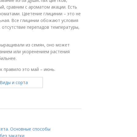
азвание из-за душистых цветков,
й, сравним с ароматом акации. Есть
роматами. Цветение глицинии – это не
ьная. Все глицинии обожают условия
, отсутствие перепадов температуры,
 выращивали из семян, оно может
ванием или укоренением растения
бильнее.
к правило это май – июнь.
кета. Основные способы
без закатки