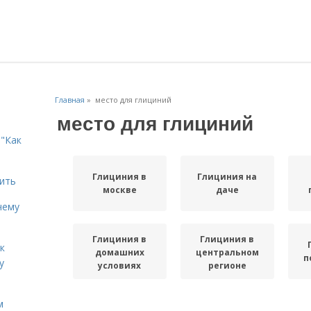
Главная
»
место для глициний
место для глициний
"Как
Глициния в
Глициния на
дить
москве
даче
чему
Глициния в
Глициния в
к
домашних
центральном
п
у
условиях
регионе
м