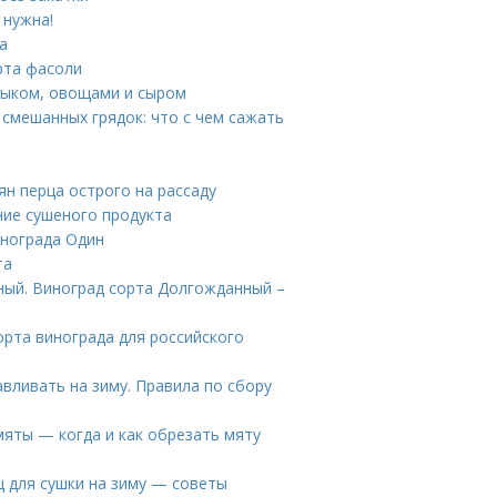
 нужна!
а
рта фасоли
лыком, овощами и сыром
 смешанных грядок: что с чем сажать
н перца острого на рассаду
ие сушеного продукта
инограда Один
та
ный. Виноград сорта Долгожданный –
рта винограда для российского
авливать на зиму. Правила по сбору
мяты — когда и как обрезать мяту
ц для сушки на зиму — советы