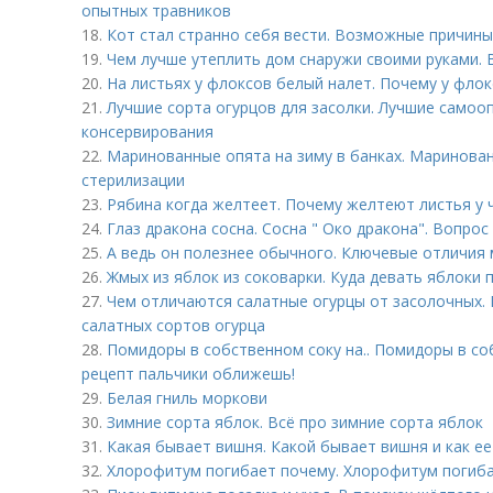
опытных травников
18.
Кот стал странно себя вести. Возможные причины
19.
Чем лучше утеплить дом снаружи своими руками.
20.
На листьях у флоксов белый налет. Почему у флок
21.
Лучшие сорта огурцов для засолки. Лучшие самоо
консервирования
22.
Маринованные опята на зиму в банках. Маринован
стерилизации
23.
Рябина когда желтеет. Почему желтеют листья у
24.
Глаз дракона сосна. Сосна " Око дракона". Вопрос 
25.
А ведь он полезнее обычного. Ключевые отличия
26.
Жмых из яблок из соковарки. Куда девать яблоки 
27.
Чем отличаются салатные огурцы от засолочных. 
салатных сортов огурца
28.
Помидоры в собственном соку на.. Помидоры в со
рецепт пальчики оближешь!
29.
Белая гниль моркови
30.
Зимние сорта яблок. Всё про зимние сорта яблок
31.
Какая бывает вишня. Какой бывает вишня и как е
32.
Хлорофитум погибает почему. Хлорофитум погиба