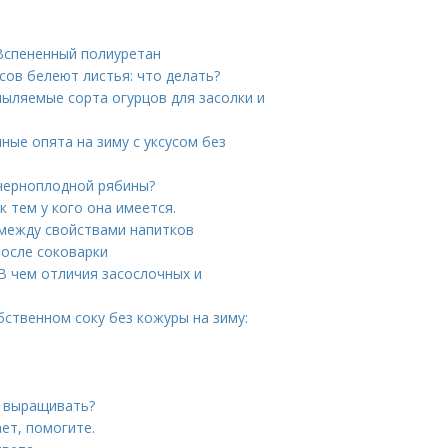
 Вспененный полиуретан
сов белеют листья: что делать?
пыляемые сорта огурцов для засолки и
ные опята на зиму с уксусом без
 черноплодной рябины?
к тем у кого она имеется.
 между свойствами напитков
после соковарки
В чем отличия засослочных и
бственном соку без кожуры на зиму:
е выращивать?
ет, помогите.