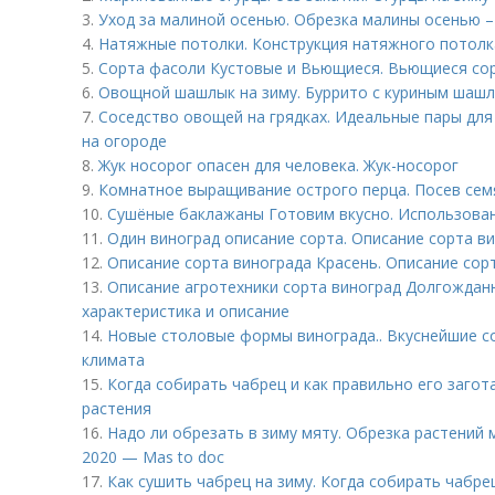
3.
Уход за малиной осенью. Обрезка малины осенью –
4.
Натяжные потолки. Конструкция натяжного потолк
5.
Сорта фасоли Кустовые и Вьющиеся. Вьющиеся со
6.
Овощной шашлык на зиму. Буррито с куриным шаш
7.
Соседство овощей на грядках. Идеальные пары для
на огороде
8.
Жук носорог опасен для человека. Жук-носорог
9.
Комнатное выращивание острого перца. Посев семя
10.
Сушёные баклажаны Готовим вкусно. Использован
11.
Один виноград описание сорта. Описание сорта в
12.
Описание сорта винограда Красень. Описание сор
13.
Описание агротехники сорта виноград Долгождан
характеристика и описание
14.
Новые столовые формы винограда.. Вкуснейшие со
климата
15.
Когда собирать чабрец и как правильно его загот
растения
16.
Надо ли обрезать в зиму мяту. Обрезка растений 
2020 — Mas to doc
17.
Как сушить чабрец на зиму. Когда собирать чабре