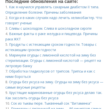
Последние обновления на сайте:
1.
Как я научился управлять сахарным диабетом II типа.
Определение болезни. Причины заболевания
2.
Когда и в каких случаях надо лечить хеликобактер. Что
говорят ученые
3.
Сливы с шоколадом. Слива в шоколадном сиропе
4.
Важные факты о раке желудка и пищевода. Причины
рака ЖКТ
5.
Продукты с истекающим сроком годности. Товары с
истекающим сроком годности
6.
Маринуем огурцы с лимонной кислотой на зиму без
стерилизации. Огурцы с лимонной кислотой — рецепт на
литровую банку
7.
Обработка гладиолусов от трипсов. Трипсы и как с
ними бороться
8.
Огурцы без уксуса на зиму. Огурцы на зиму без уксуса —
самые вкусные рецепты
9.
Хрустящие маринованные огурцы без уксуса делаю так.
Как засолить огурцы без уксуса
10.
Сок из тыквы пюре. Тыквенный сок "Витаминка"
11.
Помидоры с петрушкой на зиму — 90 рецептов самых