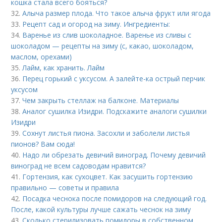
кошка стала всего бояться?
32.
Алыча размер плода. Что такое алыча фрукт или ягода
33.
Рецепт сад и огород на зиму. Ингредиенты:
34.
Варенье из слив шоколадное. Варенье из сливы с
шоколадом — рецепты на зиму (с, какао, шоколадом,
маслом, орехами)
35.
Лайм, как хранить. Лайм
36.
Перец горький с уксусом. А залейте-ка острый перчик
уксусом
37.
Чем закрыть стеллаж на балконе. Материалы
38.
Аналог сушилка Изидри. Подскажите аналоги сушилки
Изидри
39.
Сохнут листья пиона. Засохли и заболели листья
пионов? Вам сюда!
40.
Надо ли обрезать девичий виноград. Почему девичий
виноград не всем садоводам нравится?
41.
Гортензия, как сухоцвет. Как засушить гортензию
правильно — советы и правила
42.
Посадка чеснока после помидоров на следующий год.
После, какой культуры лучше сажать чеснок на зиму
43.
Сколько стерилизовать помидоры в собственном