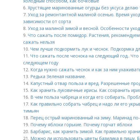
холодным способом, как бочковые
6.
Хрустящие маринованные огурцы без уксуса делаю т
7.
Уход за ремонтантной малиной осенью. Время ухо
зависимости от сорта
8.
Уход за малиной зимой и весной. Особенности ухо
9.
Что сажать после помидор. Растения, рекомендуем
сажать нельзя
10.
Чем лучше подкормить лук и чеснок. Подкормка д
11.
Что сажать после чеснока на следующий год.. Что
следующем году
12.
Когда нужно сажать чеснок и как за ним ухаживат
13.
Редька Зеленая название.
14.
Капустный отвар польза и вред. Разрешенные про
15.
Как хранить луковичные ирисы. Как сохранить ири
16.
В чем польза чабреца и когда его собирать. Проб
17.
Как правильно собрать чабрец и надо ли его укрыв
тимьян
18.
Перец острый маринованный на зиму. Маринад по-
19.
Почему яблоки горькие. Почему горчат яблоки
20.
Барбарис, как хранить зимой. Как правильно хран
21.
Можно ли использовать цветы базилика в пищу. Б