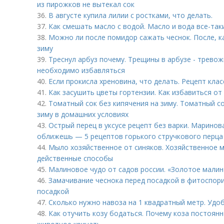
из пирожков не вытекал сок
36.
В августе купила лилии с ростками, что делать.
37.
Как смешать масло с водой. Масло и вода все-та
38.
Можно ли после помидор сажать чеснок. После, к
зиму
39.
Треснул арбуз почему. Трещины в арбузе - тревож
необходимо избавляться
40.
Если прокисла хреновина, что делать. Рецепт кла
41.
Как засушить цветы гортензии. Как избавиться от 
42.
Томатный сок без кипячения на зиму. Томатный с
зиму в домашних условиях
43.
Острый перец в уксусе рецепт без варки. Маринов
оближешь — 5 рецептов горького стручкового перца
44.
Мыло хозяйственное от синяков. Хозяйственное м
действенные способы
45.
Малиновое чудо от садов россии. «Золотое малинов
46.
Замачивание чеснока перед посадкой в фитоспори
посадкой
47.
Сколько нужно навоза на 1 квадратный метр. Удо
48.
Как отучить козу бодаться. Почему коза постоян