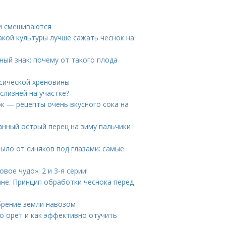
ки смешиваются
акой культуры лучше сажать чеснок на
ный знак: почему от такого плода
ссической хреновины
слизней на участке?
ок — рецепты очень вкусного сока на
анный острый перец на зиму пальчики
ыло от синяков под глазами: самые
ое чудо»: 2 и 3-я серии!
не. Принцип обработки чеснока перед
брение земли навозом
но орет и как эффективно отучить