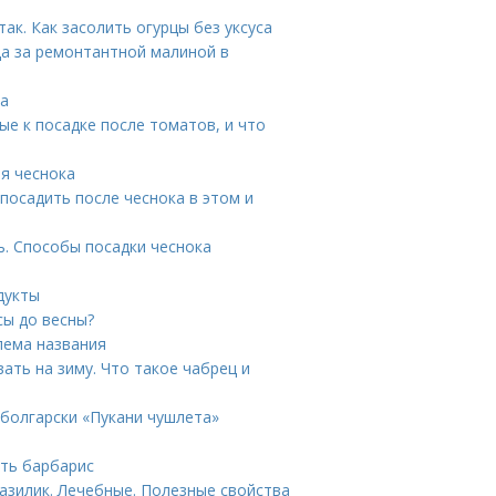
ак. Как засолить огурцы без уксуса
да за ремонтантной малиной в
да
ые к посадке после томатов, и что
ля чеснока
 посадить после чеснока в этом и
ь. Способы посадки чеснока
дукты
сы до весны?
лема названия
ать на зиму. Что такое чабрец и
болгарски «Пукани чушлета»
ить барбарис
азилик. Лечебные. Полезные свойства