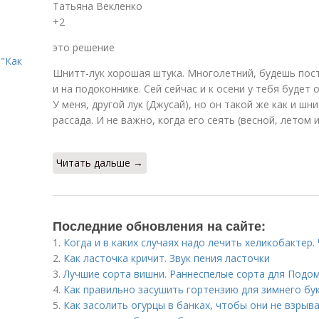
Татьяна Векленко
+2
это решение
"Как
Шнитт-лук хорошая штука. Многолетний, будешь по
и на подоконнике. Сей сейчас и к осени у тебя будет
У меня, другой лук (Джусай), но он такой же как и шн
рассада. И не важно, когда его сеять (весной, летом
Читать дальше →
Последние обновления на сайте:
1.
Когда и в каких случаях надо лечить хеликобактер.
2.
Как ласточка кричит. Звук пения ласточки
3.
Лучшие сорта вишни. Раннеспелые сорта для Подо
4.
Как правильно засушить гортензию для зимнего бу
5.
Как засолить огурцы в банках, чтобы они не взрыв