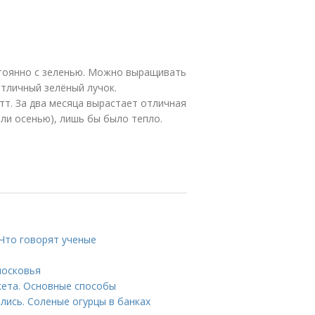
стоянно с зеленью. Можно выращивать
 отличный зелёный лучок.
итт. За два месяца вырастает отличная
 или осенью), лишь бы было тепло.
 Что говорят ученые
московья
кета. Основные способы
ались. Соленые огурцы в банках