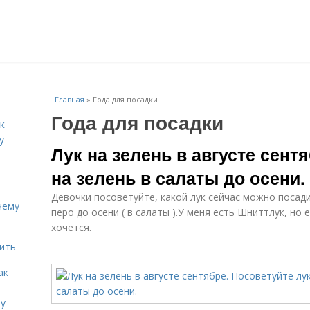
Главная
»
Года для посадки
Года для посадки
к
у
Лук на зелень в августе сент
на зелень в салаты до осени.
Девочки посоветуйте, какой лук сейчас можно посади
чему
перо до осени ( в салаты ).У меня есть Шниттлук, но
хочется.
дить
ак
ту