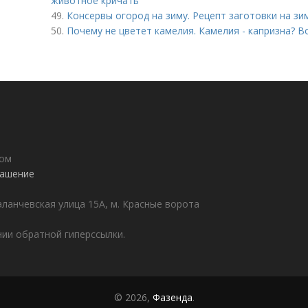
животное кричать
49.
Консервы огород на зиму. Рецепт заготовки на зи
50.
Почему не цветет камелия. Камелия - капризна? Во
дом
лашение
аланчевская улица 15А, м. Красные ворота
ии обратной гиперссылки.
© 2026,
Фазенда
.