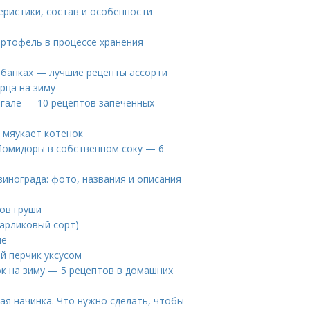
еристики, состав и особенности
артофель в процессе хранения
в банках — лучшие рецепты ассорти
рца на зиму
нгале — 10 рецептов запеченных
о мяукает котенок
 Помидоры в собственном соку — 6
винограда: фото, названия и описания
тов груши
карликовый сорт)
ле
ый перчик уксусом
ок на зиму — 5 рецептов в домашних
ая начинка. Что нужно сделать, чтобы