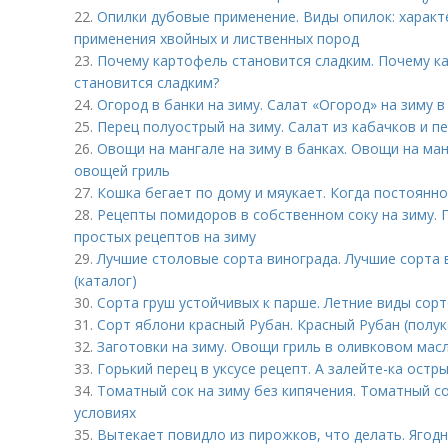
22.
Опилки дубовые применение. Виды опилок: характ
применения хвойных и лиственных пород
23.
Почему картофель становится сладким. Почему к
становится сладким?
24.
Огород в банки на зиму. Салат «Огород» на зиму 
25.
Перец полуострый на зиму. Салат из кабачков и пе
26.
Овощи на мангале на зиму в банках. Овощи на ма
овощей гриль
27.
Кошка бегает по дому и мяукает. Когда постоянн
28.
Рецепты помидоров в собственном соку на зиму.
простых рецептов на зиму
29.
Лучшие столовые сорта винограда. Лучшие сорта 
(каталог)
30.
Сорта груш устойчивых к парше. Летние виды сор
31.
Сорт яблони красный Рубан. Красный Рубан (полу
32.
Заготовки на зиму. Овощи гриль в оливковом мас
33.
Горький перец в уксусе рецепт. А залейте-ка остр
34.
Томатный сок на зиму без кипячения. Томатный с
условиях
35.
Вытекает повидло из пирожков, что делать. Ягодн